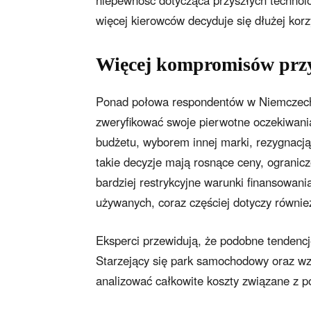
niepewność dotycząca przyszłych technolo
więcej kierowców decyduje się dłużej ko
Więcej kompromisów prz
Ponad połowa respondentów w Niemczech
zweryfikować swoje pierwotne oczekiwania
budżetu, wyborem innej marki, rezygnacj
takie decyzje mają rosnące ceny, ogranic
bardziej restrykcyjne warunki finansowani
używanych, coraz częściej dotyczy równ
Eksperci przewidują, że podobne tendencje
Starzejący się park samochodowy oraz wzr
analizować całkowite koszty związane z p