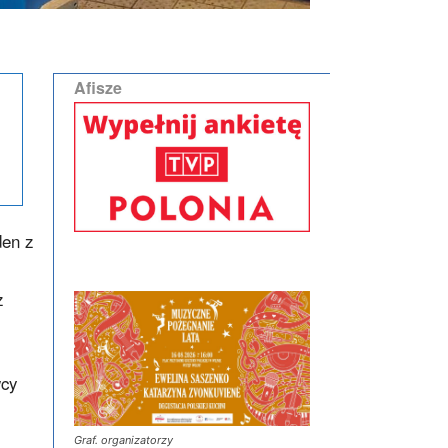
Afisze
den z
z
wcy
Graf. organizatorzy