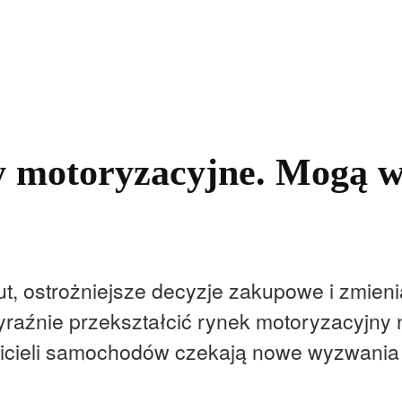
kolnictwo
Samorządy
Kultura
Historia
Komentarze
y motoryzacyjne. Mogą w
t, ostrożniejsze decyzje zakupowe i zmieni
raźnie przekształcić rynek motoryzacyjny n
icieli samochodów czekają nowe wyzwania 