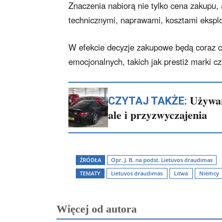
Znaczenia nabiorą nie tylko cena zakupu,
technicznymi, naprawami, kosztami ekspl
W efekcie decyzje zakupowe będą coraz cz
emocjonalnych, takich jak prestiż marki 
Używan
CZYTAJ TAKŻE:
ale i przyzwyczajenia
ŹRÓDŁA
Opr. J. B. na podst. Lietuvos draudimas
TEMATY
Lietuvos draudimas
Litwa
Niemcy
Więcej od autora