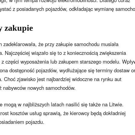
gii, w tym tempa rozwoju elektromobilności. Dlatego coraz
rzystać z posiadanych pojazdów, odkładając wymianę samoch
y zakupie
 zadeklarowała, że przy zakupie samochodu musiała
. Najczęściej wiązało się to z koniecznością zwiększenia
ą z części wyposażenia lub zakupem starszego modelu. Wpły
zona dostępność pojazdów, wydłużające się terminy dostaw o
a. Choć zjawisko jest najbardziej widoczne na rynku aut
ież nabywców nowych samochodów.
 mogą w najbliższych latach nasilić się także na Litwie.
ost kosztów usług sprawią, że kierowcy będą dokładniej
osiadaniem pojazdu.