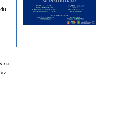
odu.
w na
raz