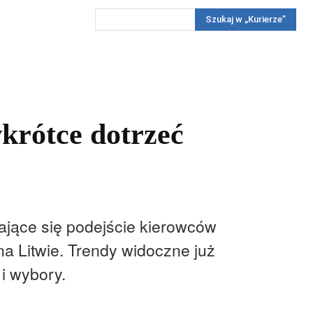
Szukaj w „Kurierze”
Wywiady
Reportaż
Konkursy
Więcej
REKLAMA
PRENUMERATA
KONKURSY
KONTAKTY
krótce dotrzeć
ające się podejście kierowców
a Litwie. Trendy widoczne już
i wybory.