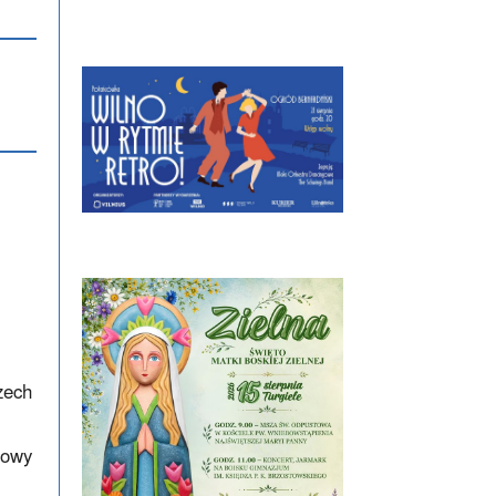
zech
dowy