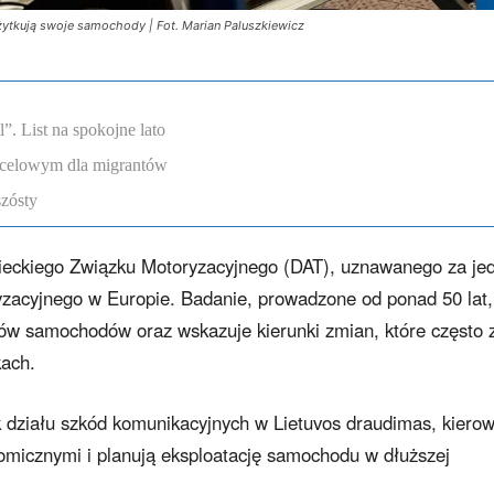
żytkują swoje samochody | Fot. Marian Paluszkiewicz
. List na spokojne lato
ocelowym dla migrantów
szósty
ieckiego Związku Motoryzacyjnego (DAT), uznawanego za je
zacyjnego w Europie. Badanie, prowadzone od ponad 50 lat,
ów samochodów oraz wskazuje kierunki zmian, które często 
kach.
ik działu szkód komunikacyjnych w Lietuvos draudimas, kiero
nomicznymi i planują eksploatację samochodu w dłuższej