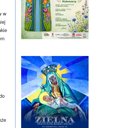
w w
iej
akie
wem
 do
kże