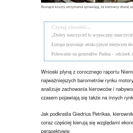
Rosnące koszty utrzymania sprawiają, że kierowcy dłużej u
Czytaj również...
„Dobry nauczyciel to wypoczęty nauczyciel”
Europa pozostaje atrakcyjnym miejscem d
Polowanie na generałów Putina – odcinek 
Wnioski płyną z corocznego raportu Niem
najważniejszych barometrów rynku motory
analizuje zachowania kierowców i nabywc
czasem pojawiają się także na innych ryn
Jak podkreśla Giedrius Petrikas, kierown
coraz częściej kierują się względami eko
perspektywie.