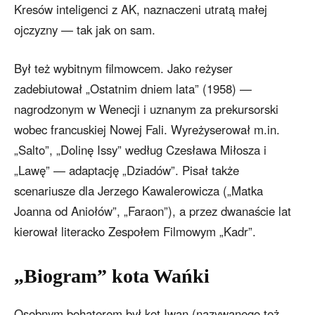
Kresów inteligenci z AK, naznaczeni utratą małej
ojczyzny — tak jak on sam.
Był też wybitnym filmowcem. Jako reżyser
zadebiutował „Ostatnim dniem lata” (1958) —
nagrodzonym w Wenecji i uznanym za prekursorski
wobec francuskiej Nowej Fali. Wyreżyserował m.in.
„Salto”, „Dolinę Issy” według Czesława Miłosza i
„Lawę” — adaptację „Dziadów”. Pisał także
scenariusze dla Jerzego Kawalerowicza („Matka
Joanna od Aniołów”, „Faraon”), a przez dwanaście lat
kierował literacko Zespołem Filmowym „Kadr”.
„Biogram” kota Wańki
Osobnym bohaterem był kot Iwan (nazywanego też