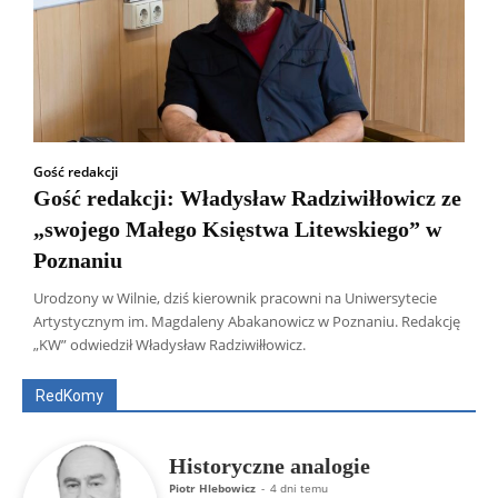
Gość redakcji
Gość redakcji: Władysław Radziwiłłowicz ze
„swojego Małego Księstwa Litewskiego” w
Poznaniu
Urodzony w Wilnie, dziś kierownik pracowni na Uniwersytecie
Wszyscy
Aleksander Borowik
Antoni Radczenko
Artystycznym im. Magdaleny Abakanowicz w Poznaniu. Redakcję
Artur Płokszto
Grzegorz Górny
„KW” odwiedził Władysław Radziwiłłowicz.
ks. Jarosław Wąsowicz SDB
Piotr Hlebowicz
Rajmund Klonowski
Robert Mickiewicz
Tomasz Snarski
RedKomy
Więcej
Historyczne analogie
Piotr Hlebowicz
-
4 dni temu