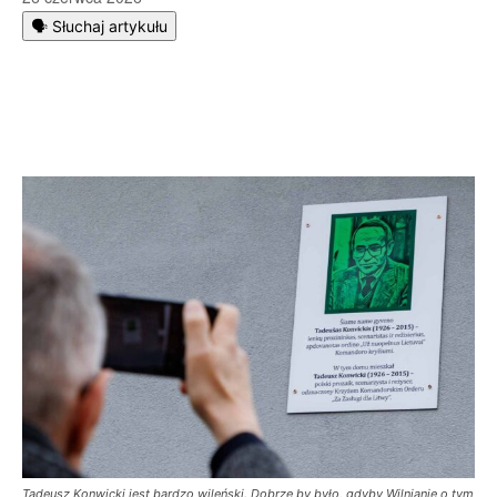
🗣️ Słuchaj artykułu
Tadeusz Konwicki jest bardzo wileński. Dobrze by było, gdyby Wilnianie o tym