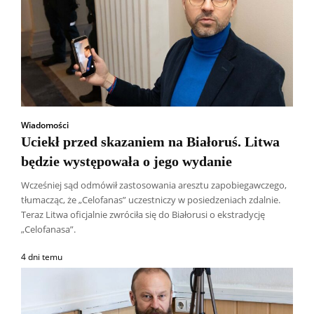
Wiadomości
Uciekł przed skazaniem na Białoruś. Litwa
będzie występowała o jego wydanie
Wcześniej sąd odmówił zastosowania aresztu zapobiegawczego,
tłumacząc, że „Celofanas” uczestniczy w posiedzeniach zdalnie.
Teraz Litwa oficjalnie zwróciła się do Białorusi o ekstradycję
„Celofanasa”.
4 dni temu