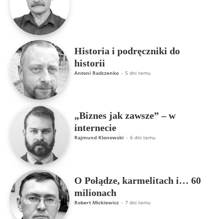
Historia i podręczniki do
historii
Antoni Radczenko
-
5 dni temu
„Biznes jak zawsze” – w
internecie
Rajmund Klonowski
-
6 dni temu
O Połądze, karmelitach i… 60
milionach
Robert Mickiewicz
-
7 dni temu