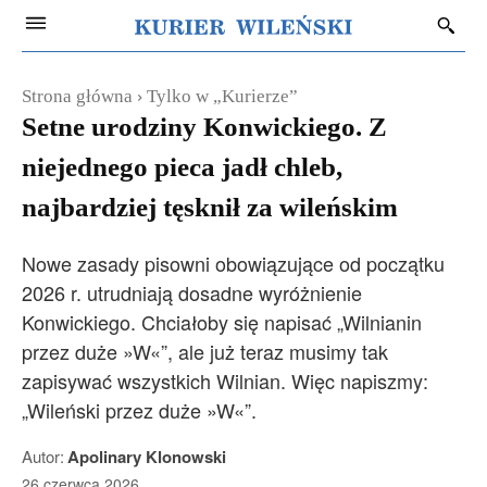
Strona główna
Tylko w „Kurierze”
Setne urodziny Konwickiego. Z
niejednego pieca jadł chleb,
najbardziej tęsknił za wileńskim
Nowe zasady pisowni obowiązujące od początku
2026 r. utrudniają dosadne wyróżnienie
Konwickiego. Chciałoby się napisać „Wilnianin
przez duże »W«”, ale już teraz musimy tak
zapisywać wszystkich Wilnian. Więc napiszmy:
„Wileński przez duże »W«”.
Autor:
Apolinary Klonowski
26 czerwca 2026