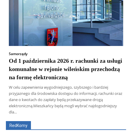
Samorządy
Od 1 października 2026 r. rachunki za usługi
komunalne w rejonie wileńskim przechodzą
na formę elektroniczną
W celu zapewnienia wygodniejszego, szybszego i bardziej
przyjaznego dla środowiska dostępu do informacji, rachunki oraz
dane o kwotach do zapłaty będą przekazywane drogą
Wszyscy
Aleksander Borowik
Antoni Radczenko
elektroniczną.Mieszkańcy będą mogli wybrać najdogodniejszy
Artur Płokszto
Grzegorz Górny
dla...
ks. Jarosław Wąsowicz SDB
Piotr Hlebowicz
Rajmund Klonowski
Robert Mickiewicz
Tomasz Snarski
RedKomy
Więcej