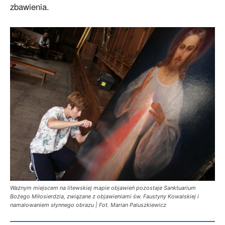
zbawienia.
Ważnym miejscem na litewskiej mapie objawień pozostaje Sanktuarium
Bożego Miłosierdzia, związane z objawieniami św. Faustyny Kowalskiej i
namalowaniem słynnego obrazu | Fot. Marian Paluszkiewicz