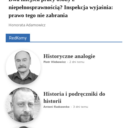
niepełnosprawnością? Inspekcja wyjaśnia:
prawo tego nie zabrania
Wszyscy
Aleksander Borowik
Antoni Radczenko
Artur Płokszto
Grzegorz Górny
Honorata Adamowicz
ks. Jarosław Wąsowicz SDB
Piotr Hlebowicz
Rajmund Klonowski
Robert Mickiewicz
Tomasz Snarski
RedKomy
Więcej
Historyczne analogie
Piotr Hlebowicz
-
2 dni temu
Historia i podręczniki do
historii
Antoni Radczenko
-
3 dni temu