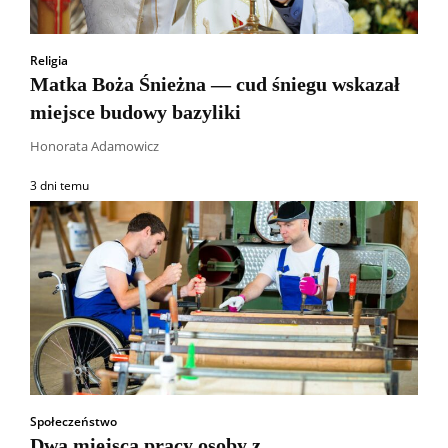
Religia
Matka Boża Śnieżna — cud śniegu wskazał
miejsce budowy bazyliki
Honorata Adamowicz
3 dni temu
Społeczeństwo
Dwa miejsca pracy osoby z