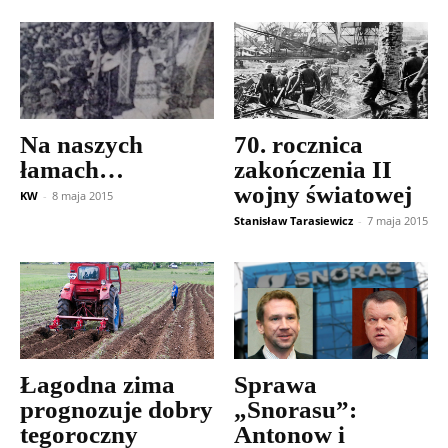
Na naszych
70. rocznica
łamach…
zakończenia II
wojny światowej
KW
-
8 maja 2015
Stanisław Tarasiewicz
-
7 maja 2015
Łagodna zima
Sprawa
prognozuje dobry
„Snorasu”:
tegoroczny
Antonow i