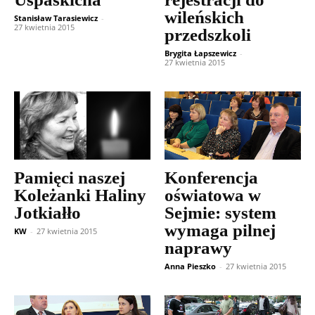
wileńskich
Stanisław Tarasiewicz
-
27 kwietnia 2015
przedszkoli
Brygita Łapszewicz
-
27 kwietnia 2015
Pamięci naszej
Konferencja
Koleżanki Haliny
oświatowa w
Jotkiałło
Sejmie: system
wymaga pilnej
KW
-
27 kwietnia 2015
naprawy
Anna Pieszko
-
27 kwietnia 2015