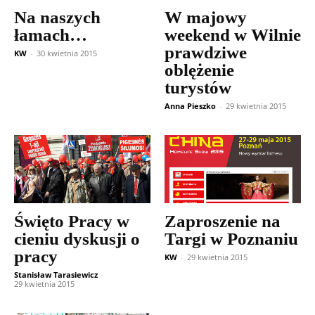
Na naszych
W majowy
łamach…
weekend w Wilnie
prawdziwe
KW
-
30 kwietnia 2015
oblężenie
turystów
Anna Pieszko
-
29 kwietnia 2015
Święto Pracy w
Zaproszenie na
cieniu dyskusji o
Targi w Poznaniu
pracy
KW
-
29 kwietnia 2015
Stanisław Tarasiewicz
-
29 kwietnia 2015