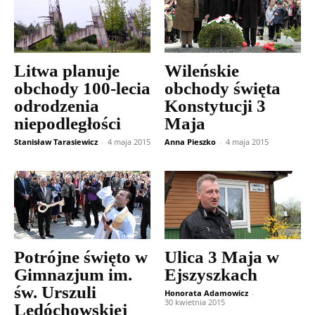
Litwa planuje
Wileńskie
obchody 100-lecia
obchody święta
odrodzenia
Konstytucji 3
niepodległości
Maja
Stanisław Tarasiewicz
-
4 maja 2015
Anna Pieszko
-
4 maja 2015
Potrójne święto w
Ulica 3 Maja w
Gimnazjum im.
Ejszyszkach
św. Urszuli
Honorata Adamowicz
-
30 kwietnia 2015
Ledóchowskiej