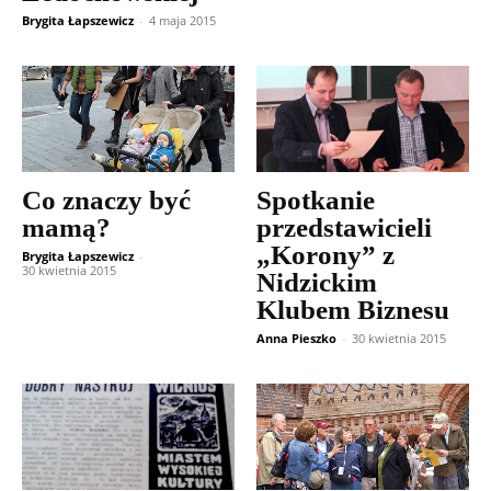
Brygita Łapszewicz
-
4 maja 2015
Co znaczy być
Spotkanie
mamą?
przedstawicieli
„Korony” z
Brygita Łapszewicz
-
30 kwietnia 2015
Nidzickim
Klubem Biznesu
Anna Pieszko
-
30 kwietnia 2015