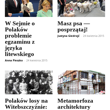
W Sejmie o
Masz psa —
Polaków
posprzątaj!
problemie
Justyna Giedrojć
-
24 kwietnia 2015
egzaminu z
języka
litewskiego
Anna Pieszko
-
24 kwietnia 2015
Polaków losy na
Metamorfoza
Witebszczyźnie:
architektury