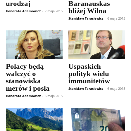
urodzaj
Baranauskas
bliżej Wilna
Honorata Adamowicz
-
7 maja 2015
Stanisław Tarasiewicz
-
6 maja 2015
Polacy będą
Uspaskich —
walczyć o
polityk wielu
stanowiska
immunitetów
merów i posła
Stanisław Tarasiewicz
-
6 maja 2015
Honorata Adamowicz
-
6 maja 2015