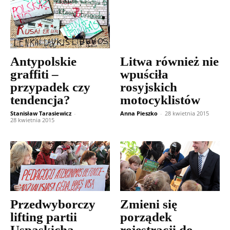
Antypolskie
Litwa również nie
graffiti –
wpuściła
przypadek czy
rosyjskich
tendencja?
motocyklistów
Stanisław Tarasiewicz
-
Anna Pieszko
-
28 kwietnia 2015
28 kwietnia 2015
Przedwyborczy
Zmieni się
lifting partii
porządek
Uspaskicha
rejestracji do