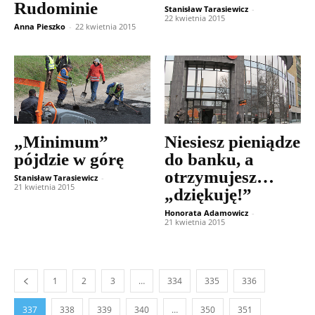
Rudominie
Stanisław Tarasiewicz
-
22 kwietnia 2015
Anna Pieszko
-
22 kwietnia 2015
„Minimum”
Niesiesz pieniądze
pójdzie w górę
do banku, a
otrzymujesz…
Stanisław Tarasiewicz
-
21 kwietnia 2015
„dziękuję!”
Honorata Adamowicz
-
21 kwietnia 2015
1
2
3
…
334
335
336
337
338
339
340
…
350
351