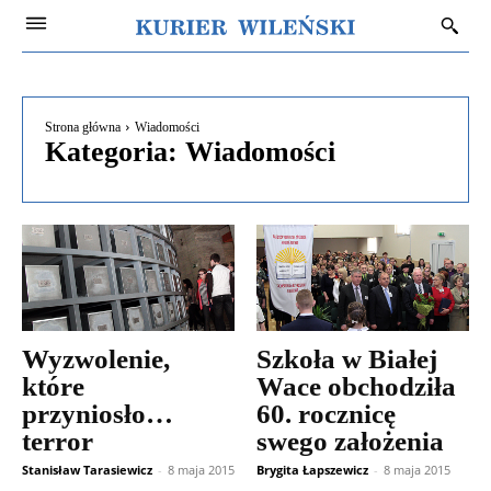
Strona główna
Wiadomości
Kategoria:
Wiadomości
Wyzwolenie,
Szkoła w Białej
które
Wace obchodziła
przyniosło…
60. rocznicę
terror
swego założenia
Stanisław Tarasiewicz
-
8 maja 2015
Brygita Łapszewicz
-
8 maja 2015