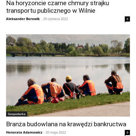
Na horyzoncie czarne chmury strajku
transportu publicznego w Wilnie
Aleksander Borowik
-
29 czerwca 2022
0
Gospodarka
Branża budowlana na krawędzi bankructwa
Honorata Adamowicz
-
20 maja 2022
0