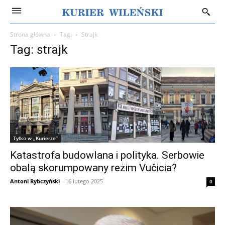
Strona główna
Tagi
Strajk
Tag: strajk
Tylko w „Kurierze”
Katastrofa budowlana i polityka. Serbowie
obalą skorumpowany reżim Vučicia?
Antoni Rybczyński
-
16 lutego 2025
0