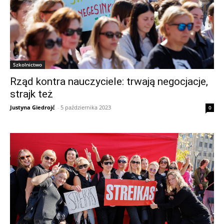
Szkolnictwo
Rząd kontra nauczyciele: trwają negocjacje,
strajk też
Justyna Giedrojć
-
5 października 2023
0