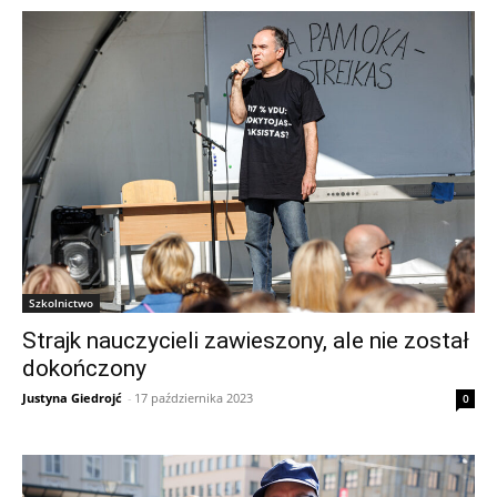
Szkolnictwo
Strajk nauczycieli zawieszony, ale nie został
dokończony
Justyna Giedrojć
-
17 października 2023
0