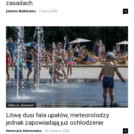
zasadach
Jolanta Balkiewicz
-
5 lipca 2026
0
Tylko w „Kurierze”
Litwę dusi fala upałów, meteorolodzy
jednak zapowiadają już ochłodzenie
Honorata Adamowicz
-
30 czerwca 2026
0