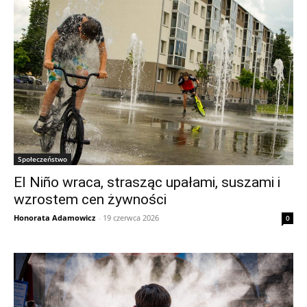
Społeczeństwo
El Niño wraca, strasząc upałami, suszami i
wzrostem cen żywności
Honorata Adamowicz
-
19 czerwca 2026
0