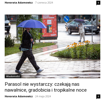
Honorata Adamowicz
-
7 czerwca 2024
0
Wiadomości
Parasol nie wystarczy: czekają nas
nawałnice, gradobicia i tropikalne noce
Honorata Adamowicz
-
24 maja 2024
0