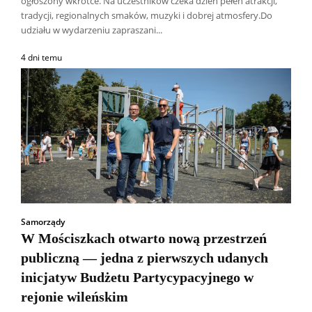
ogłoszony wkrótce. Na uczestników czeka dzień pełen atrakcji,
tradycji, regionalnych smaków, muzyki i dobrej atmosfery.Do
udziału w wydarzeniu zapraszani...
4 dni temu
Samorządy
W Mościszkach otwarto nową przestrzeń
publiczną — jedna z pierwszych udanych
inicjatyw Budżetu Partycypacyjnego w
rejonie wileńskim