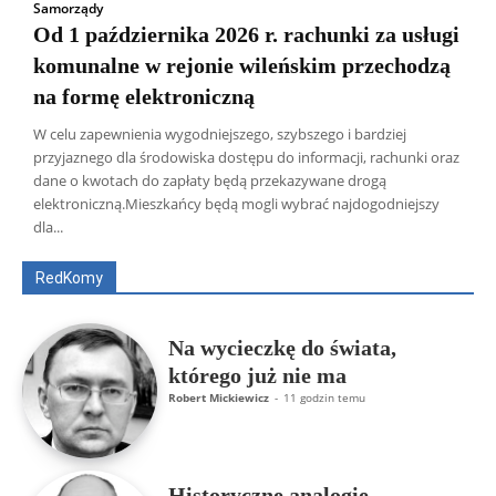
Samorządy
Od 1 października 2026 r. rachunki za usługi
komunalne w rejonie wileńskim przechodzą
na formę elektroniczną
W celu zapewnienia wygodniejszego, szybszego i bardziej
przyjaznego dla środowiska dostępu do informacji, rachunki oraz
dane o kwotach do zapłaty będą przekazywane drogą
Wszyscy
Aleksander Borowik
Antoni Radczenko
elektroniczną.Mieszkańcy będą mogli wybrać najdogodniejszy
Artur Płokszto
Grzegorz Górny
dla...
ks. Jarosław Wąsowicz SDB
Piotr Hlebowicz
Rajmund Klonowski
Robert Mickiewicz
Tomasz Snarski
RedKomy
Więcej
Na wycieczkę do świata,
którego już nie ma
Robert Mickiewicz
-
11 godzin temu
Historyczne analogie