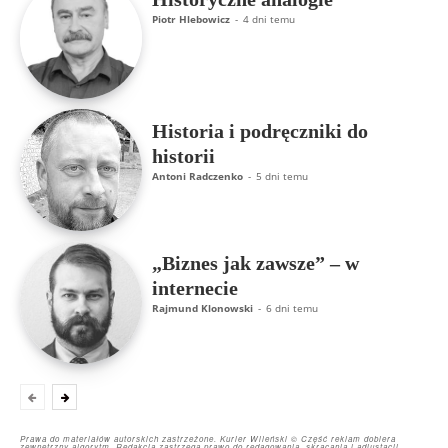
Piotr Hlebowicz
-
4 dni temu
Historia i podręczniki do
historii
Antoni Radczenko
-
5 dni temu
„Biznes jak zawsze” – w
internecie
Rajmund Klonowski
-
6 dni temu
Prawa do materiałów autorskich zastrzeżone. Kurier Wileński © Część reklam dobiera
zewnętrzny algorytm. Redakcja zastrzega prawo do redagowania, skracania i adiustacji