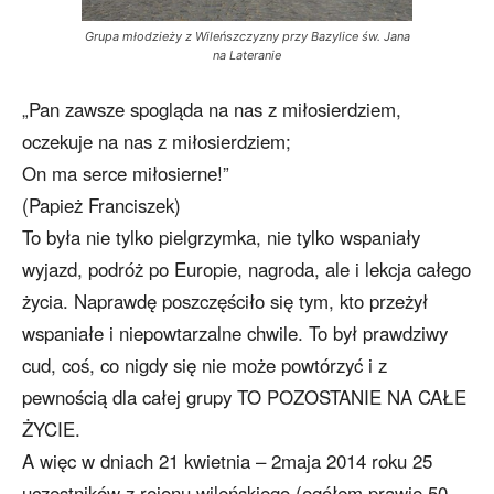
Grupa młodzieży z Wileńszczyzny przy Bazylice św. Jana
na Lateranie
„Pan zawsze spogląda na nas z miłosierdziem,
oczekuje na nas z miłosierdziem;
On ma serce miłosierne!”
(Papież Franciszek)
To była nie tylko pielgrzymka, nie tylko wspaniały
wyjazd, podróż po Europie, nagroda, ale i lekcja całego
życia. Naprawdę poszczęściło się tym, kto przeżył
wspaniałe i niepowtarzalne chwile. To był prawdziwy
cud, coś, co nigdy się nie może powtórzyć i z
pewnością dla całej grupy TO POZOSTANIE NA CAŁE
ŻYCIE.
A więc w dniach 21 kwietnia – 2maja 2014 roku 25
uczestników z rejonu wileńskiego (ogółem prawie 50-