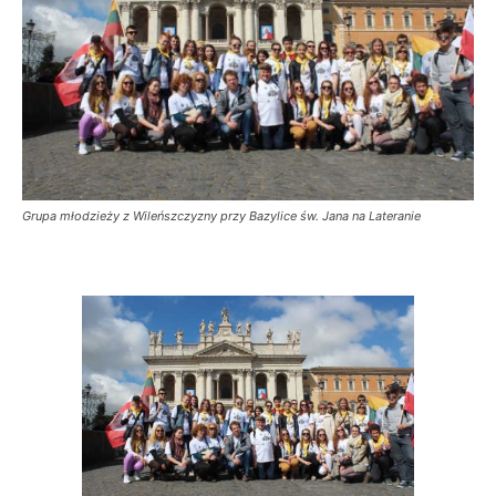
Grupa młodzieży z Wileńszczyzny przy Bazylice św. Jana na Lateranie