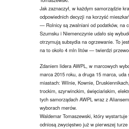
Tomaszewski.
Jak zaznaczył, w każdym samorządzie kra
odpowiednich decyzji na korzyść mieszka
— Rolnicy są zwalniani od podatków, na 
Szumsku i Niemenczynie udało się wybudo
otrzymują subsydia na ogrzewanie. To je
na to około 4 mln litów — twierdzi prze
Zdaniem lidera AWPL, w marcowych wybor
marca 2015 roku, a druga 15 marca, uda s
miastach: Wilnie, Kownie, Druskiennikach,
trockim, szyrwinckim, święciańskim, elek
tych samorządach AWPL wraz z Aliansem 
wyborach merów.
Waldemar Tomaszewski, który wystartuje w 
odniosą zwycięstwo już w pierwszej turz