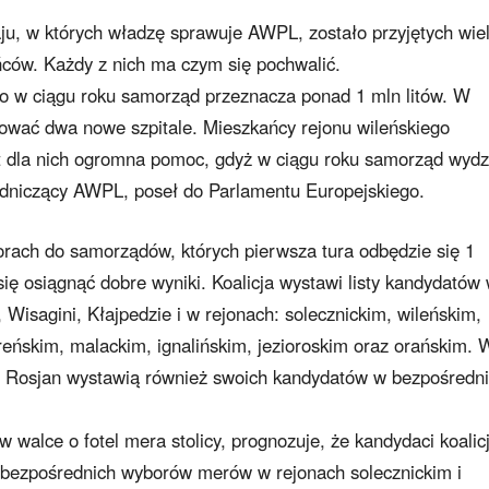
ju, w których władzę sprawuje AWPL, zostało przyjętych wie
ńców. Każdy z nich ma czym się pochwalić.
co w ciągu roku samorząd przeznacza ponad 1 mln litów. W
wać dwa nowe szpitale. Mieszkańcy rejonu wileńskiego
st dla nich ogromna pomoc, gdyż w ciągu roku samorząd wydz
wodniczący AWPL, poseł do Parlamentu Europejskiego.
ach do samorządów, których pierwsza tura odbędzie się 1
ię osiągnąć dobre wyniki. Koalicja wystawi listy kandydatów
 Wisagini, Kłajpedzie i w rejonach: solecznickim, wileńskim,
treńskim, malackim, ignalińskim, jezioroskim oraz orańskim. 
Rosjan wystawią również swoich kandydatów w bezpośredn
walce o fotel mera stolicy, prognozuje, że kandydaci koalicj
e bezpośrednich wyborów merów w rejonach solecznickim i