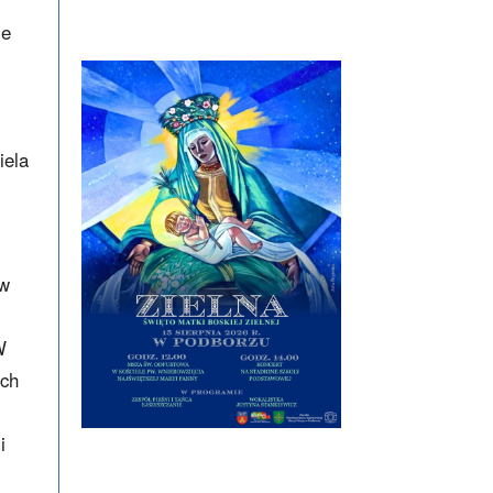
le
iela
 w
W
ich
i