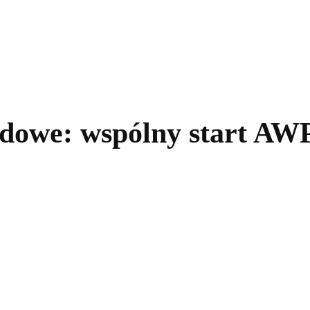
kolnictwo
Samorządy
Kultura
Historia
Komentarze
owe: wspólny start AWP