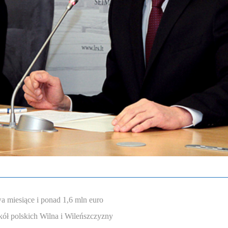
a miesiące i ponad 1,6 mln euro
ół polskich Wilna i Wileńszczyzny