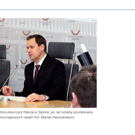
tóre utworzyły frakcję w Sejmie, po raz kolejny postanowiły
morządowych razem Fot. Marian Paluszkiewicz