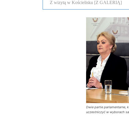
Z wizytą w Kościelisku [Z GALERIĄ]
Dwie partie parlamentarne, k
uczestniczyć w wyborach sa