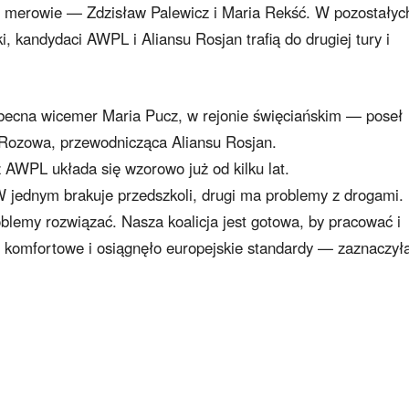
i merowie — Zdzisław Palewicz i Maria Rekść. W pozostałyc
 kandydaci AWPL i Aliansu Rosjan trafią do drugiej tury i
becna wicemer Maria Pucz, w rejonie święciańskim — poseł
a Rozowa, przewodnicząca Aliansu Rosjan.
 AWPL układa się wzorowo już od kilku lat.
jednym brakuje przedszkoli, drugi ma problemy z drogami.
lemy rozwiązać. Nasza koalicja jest gotowa, by pracować i
o komfortowe i osiągnęło europejskie standardy — zaznaczył