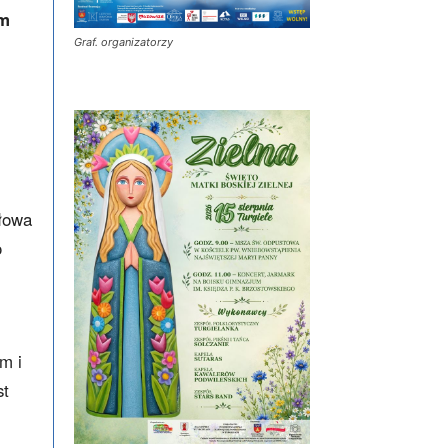
em
Graf. organizatorzy
słowa
o
m i
st