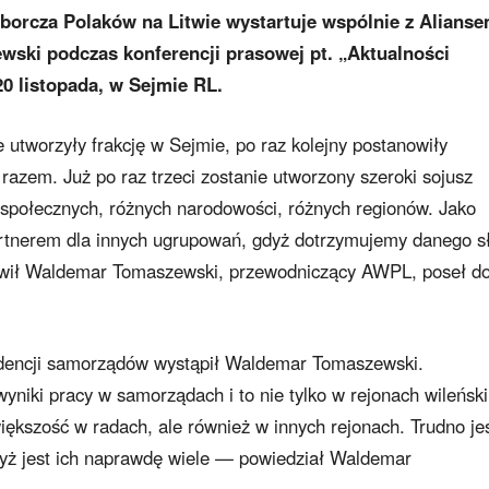
rcza Polaków na Litwie wystartuje wspólnie z Alians
ski podczas konferencji prasowej pt. „Aktualności
20 listopada, w Sejmie RL.
 utworzyły frakcję w Sejmie, po raz kolejny postanowiły
zem. Już po raz trzeci zostanie utworzony szeroki sojusz
ji społecznych, różnych narodowości, różnych regionów. Jako
partnerem dla innych ugrupowań, gdyż dotrzymujemy danego 
ówił Waldemar Tomaszewski, przewodniczący AWPL, poseł d
dencji samorządów wystąpił Waldemar Tomaszewski.
iki pracy w samorządach i to nie tylko w rejonach wileński
iększość w radach, ale również w innych rejonach. Trudno je
gdyż jest ich naprawdę wiele — powiedział Waldemar