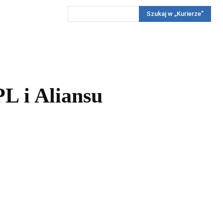
Szukaj w „Kurierze”
Wywiady
Reportaż
Konkursy
Więcej
REKLAMA
PRENUMERATA
KONKURSY
KONTAKTY
L i Aliansu