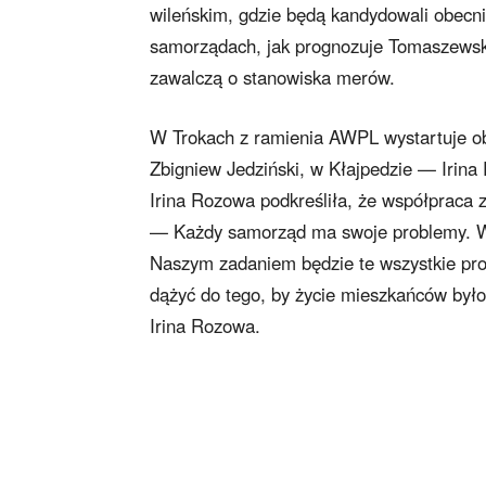
wileńskim, gdzie będą kandydowali obecn
samorządach, jak prognozuje Tomaszewski,
zawalczą o stanowiska merów.
W Trokach z ramienia AWPL wystartuje o
Zbigniew Jedziński, w Kłajpedzie — Irin
Irina Rozowa podkreśliła, że współpraca z
— Każdy samorząd ma swoje problemy. W 
Naszym zadaniem będzie te wszystkie prob
dążyć do tego, by życie mieszkańców był
Irina Rozowa.