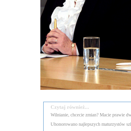
Czytaj również...
Wilnianie, chcecie zmian? Macie prawie dw
Uhonorowano najlepszych maturzystów szk