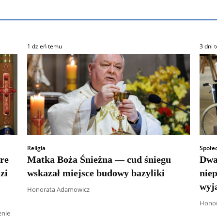
1 dzień temu
3 dni 
Religia
Społe
óre
Matka Boża Śnieżna — cud śniegu
Dwa
zi
wskazał miejsce budowy bazyliki
nie
wyja
Honorata Adamowicz
Honor
enie