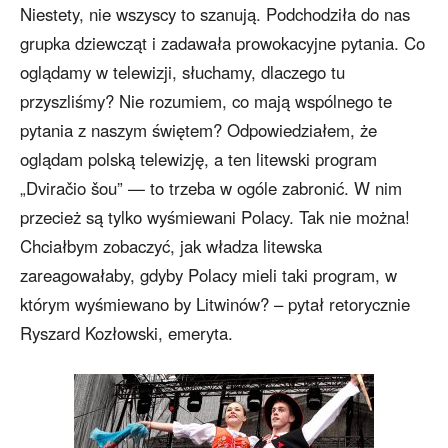
Niestety, nie wszyscy to szanują. Podchodziła do nas
grupka dziewcząt i zadawała prowokacyjne pytania. Co
oglądamy w telewizji, słuchamy, dlaczego tu
przyszliśmy? Nie rozumiem, co mają wspólnego te
pytania z naszym świętem? Odpowiedziałem, że
oglądam polską telewizję, a ten litewski program
„Dviračio šou” — to trzeba w ogóle zabronić. W nim
przecież są tylko wyśmiewani Polacy. Tak nie można!
Chciałbym zobaczyć, jak władza litewska
zareagowałaby, gdyby Polacy mieli taki program, w
którym wyśmiewano by Litwinów? – pytał retorycznie
Ryszard Kozłowski, emeryta.