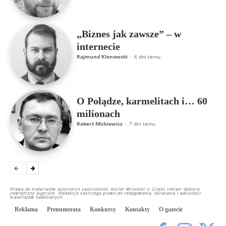
„Biznes jak zawsze” – w
internecie
Rajmund Klonowski
-
6 dni temu
O Połądze, karmelitach i… 60
milionach
Robert Mickiewicz
-
7 dni temu
Prawa do materiałów autorskich zastrzeżone. Kurier Wileński © Część reklam dobiera
zewnętrzny algorytm. Redakcja zastrzega prawo do redagowania, skracania i adiustacji
materiałów nadesłanych.
Reklama
Prenumerata
Konkursy
Kontakty
O gazecie