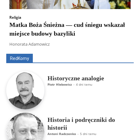
Religia
Matka Boża Śnieżna — cud śniegu wskazał
miejsce budowy bazyliki
Wszyscy
Aleksander Borowik
Antoni Radczenko
Artur Płokszto
Grzegorz Górny
Honorata Adamowicz
ks. Jarosław Wąsowicz SDB
Piotr Hlebowicz
Rajmund Klonowski
Robert Mickiewicz
Tomasz Snarski
RedKomy
Więcej
Historyczne analogie
Piotr Hlebowicz
-
4 dni temu
Historia i podręczniki do
historii
Antoni Radczenko
-
5 dni temu