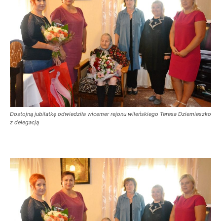
Dostojną jubilatkę odwiedziła wicemer rejonu wileńskiego Teresa Dziemieszko
z delegacją