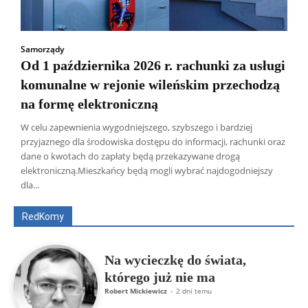
Samorządy
Od 1 października 2026 r. rachunki za usługi
komunalne w rejonie wileńskim przechodzą
na formę elektroniczną
W celu zapewnienia wygodniejszego, szybszego i bardziej
przyjaznego dla środowiska dostępu do informacji, rachunki oraz
dane o kwotach do zapłaty będą przekazywane drogą
Wszyscy
Aleksander Borowik
Antoni Radczenko
elektroniczną.Mieszkańcy będą mogli wybrać najdogodniejszy
Artur Płokszto
Grzegorz Górny
dla...
ks. Jarosław Wąsowicz SDB
Piotr Hlebowicz
Rajmund Klonowski
Robert Mickiewicz
Tomasz Snarski
RedKomy
Więcej
Na wycieczkę do świata,
którego już nie ma
Robert Mickiewicz
-
2 dni temu