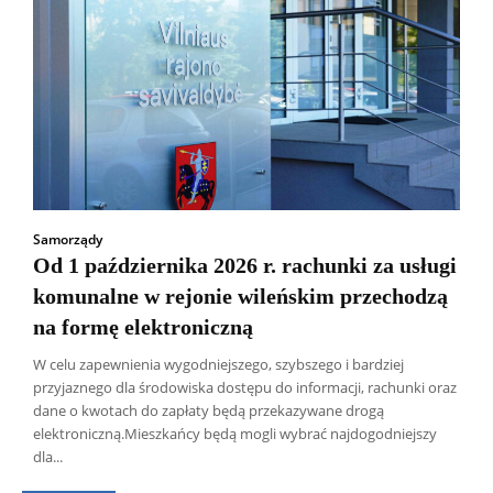
Samorządy
Od 1 października 2026 r. rachunki za usługi
komunalne w rejonie wileńskim przechodzą
na formę elektroniczną
W celu zapewnienia wygodniejszego, szybszego i bardziej
przyjaznego dla środowiska dostępu do informacji, rachunki oraz
dane o kwotach do zapłaty będą przekazywane drogą
Wszyscy
Aleksander Borowik
Antoni Radczenko
elektroniczną.Mieszkańcy będą mogli wybrać najdogodniejszy
Artur Płokszto
Grzegorz Górny
dla...
ks. Jarosław Wąsowicz SDB
Piotr Hlebowicz
Rajmund Klonowski
Robert Mickiewicz
Tomasz Snarski