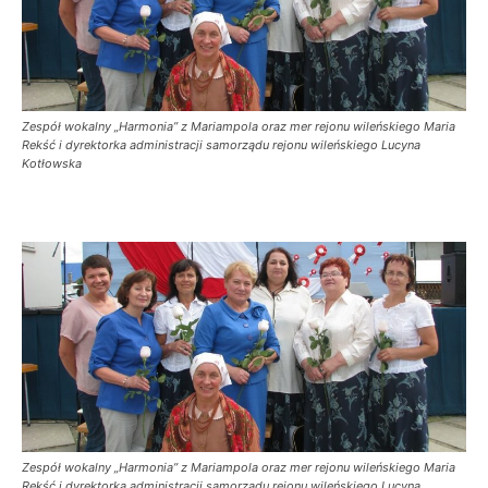
Zespół wokalny „Harmonia” z Mariampola oraz mer rejonu wileńskiego Maria
Rekść i dyrektorka administracji samorządu rejonu wileńskiego Lucyna
Kotłowska
Zespół wokalny „Harmonia” z Mariampola oraz mer rejonu wileńskiego Maria
Rekść i dyrektorka administracji samorządu rejonu wileńskiego Lucyna