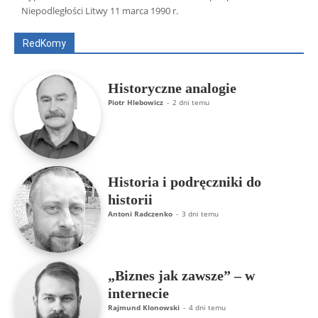
Artur Płokszto
Grzegorz Górny
Niepodległości Litwy 11 marca 1990 r.
ks. Jarosław Wąsowicz SDB
Piotr Hlebowicz
Rajmund Klonowski
Robert Mickiewicz
Tomasz Snarski
RedKomy
Więcej
Historyczne analogie
Piotr Hlebowicz
-
2 dni temu
Historia i podręczniki do
historii
Antoni Radczenko
-
3 dni temu
„Biznes jak zawsze” – w
internecie
Rajmund Klonowski
-
4 dni temu