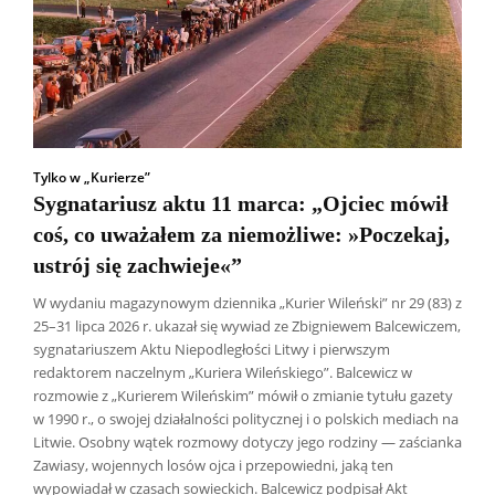
Tylko w „Kurierze”
Sygnatariusz aktu 11 marca: „Ojciec mówił
coś, co uważałem za niemożliwe: »Poczekaj,
ustrój się zachwieje«”
W wydaniu magazynowym dziennika „Kurier Wileński” nr 29 (83) z
25–31 lipca 2026 r. ukazał się wywiad ze Zbigniewem Balcewiczem,
sygnatariuszem Aktu Niepodległości Litwy i pierwszym
redaktorem naczelnym „Kuriera Wileńskiego”. Balcewicz w
rozmowie z „Kurierem Wileńskim” mówił o zmianie tytułu gazety
w 1990 r., o swojej działalności politycznej i o polskich mediach na
Litwie. Osobny wątek rozmowy dotyczy jego rodziny — zaścianka
Zawiasy, wojennych losów ojca i przepowiedni, jaką ten
Wszyscy
Aleksander Borowik
Antoni Radczenko
wypowiadał w czasach sowieckich. Balcewicz podpisał Akt