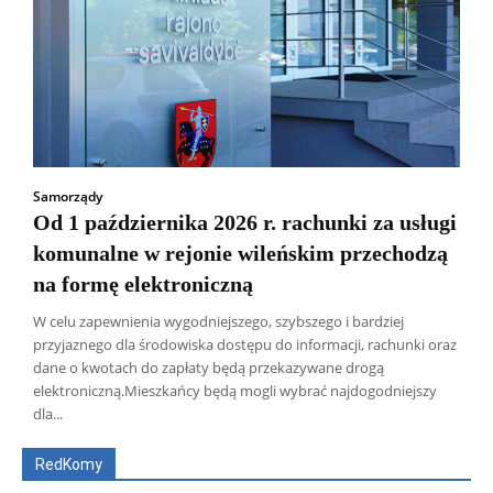
Samorządy
Od 1 października 2026 r. rachunki za usługi
komunalne w rejonie wileńskim przechodzą
na formę elektroniczną
W celu zapewnienia wygodniejszego, szybszego i bardziej
przyjaznego dla środowiska dostępu do informacji, rachunki oraz
dane o kwotach do zapłaty będą przekazywane drogą
Wszyscy
Aleksander Borowik
Antoni Radczenko
elektroniczną.Mieszkańcy będą mogli wybrać najdogodniejszy
Artur Płokszto
Grzegorz Górny
dla...
ks. Jarosław Wąsowicz SDB
Piotr Hlebowicz
Rajmund Klonowski
Robert Mickiewicz
Tomasz Snarski
RedKomy
Więcej