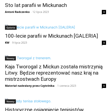
Sto lat parafii w Mickunach
Antoni Radczenko
-
12 lipca 2023
0
Galerie
100-lecie parafii w Mickunach [GALERIA]
KW
-
9 lipca 2023
0
Newsy
Kaja Tworogal z Mickun została mistrzynią
Litwy. Będzie reprezentować nasz kraj na
mistrzostwach Europy
Materiał nadesłany przez Czytelnika
-
1 czerwca 2023
0
Newsy
Historyczne osiągnięcie tenisistów