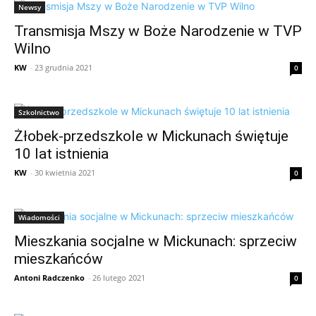
Newsy
Transmisja Mszy w Boże Narodzenie w TVP
Wilno
KW
-
23 grudnia 2021
0
Szkolnictwo
Żłobek-przedszkole w Mickunach świętuje
10 lat istnienia
KW
-
30 kwietnia 2021
0
Wiadomości
Mieszkania socjalne w Mickunach: sprzeciw
mieszkańców
Antoni Radczenko
-
26 lutego 2021
0