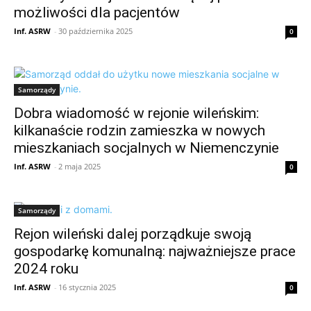
możliwości dla pacjentów
Inf. ASRW
-
30 października 2025
0
Samorządy
Dobra wiadomość w rejonie wileńskim:
kilkanaście rodzin zamieszka w nowych
mieszkaniach socjalnych w Niemenczynie
Inf. ASRW
-
2 maja 2025
0
Samorządy
Rejon wileński dalej porządkuje swoją
gospodarkę komunalną: najważniejsze prace
2024 roku
Inf. ASRW
-
16 stycznia 2025
0