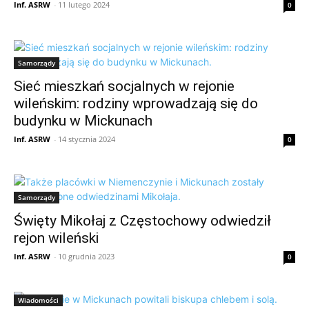
Inf. ASRW
-
11 lutego 2024
0
Samorządy
Sieć mieszkań socjalnych w rejonie
wileńskim: rodziny wprowadzają się do
budynku w Mickunach
Inf. ASRW
-
14 stycznia 2024
0
Samorządy
Święty Mikołaj z Częstochowy odwiedził
rejon wileński
Inf. ASRW
-
10 grudnia 2023
0
Wiadomości