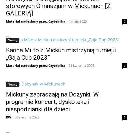
stołowych Gimnazjum w Mickunach [Z
GALERIĄ]
Materiał nadesłany przez Czytelnika
-
4 maja 2023
0
Newsy
Karina Milto z Mickun mistrzynią turnieju
„Gaja Cup 2023”
Materiał nadesłany przez Czytelnika
-
21 kwietnia 2023
0
Newsy
Mickuny zapraszają na Dożynki. W
programie koncert, dyskoteka i
niespodzianki dla dzieci
KW
-
30 sierpnia 2022
0