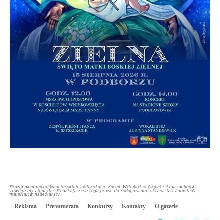
Prawa do materiałów autorskich zastrzeżone. Kurier Wileński © Część reklam dobiera
zewnętrzny algorytm. Redakcja zastrzega prawo do redagowania, skracania i adiustacji
materiałów nadesłanych.
Reklama
Prenumerata
Konkursy
Kontakty
O gazecie