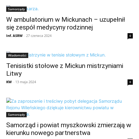
Samorządy
W ambulatorium w Mickunach – uzupełnił
się zespół medycyny rodzinnej
Inf. ASRW
-
27 czerwca 2024
0
Wiadomości
Tenisistki stołowe z Mickun mistrzyniami
Litwy
KW
-
13 maja 2024
0
Samorządy
Samorząd i powiat myszkowski zmierzają w
kierunku nowego partnerstwa