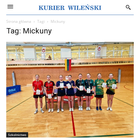
Strona główna
Tagi
Mickuny
Tag: Mickuny
Szkolnictwo