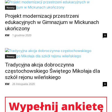
Newsy
Projekt modernizacji przestrzeni
edukacyjnych w Gimnazjum w Mickunach
ukończony
KW
-
1 grudnia 2020
0
Newsy
Tradycyjna akcja dobroczynna
częstochowskiego Świętego Mikołaja dla
szkół rejonu wileńskiego
KW
-
26 listopada 2020
0