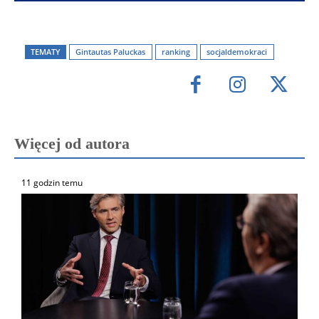
TEMATY
Gintautas Paluckas
ranking
socjaldemokraci
Więcej od autora
11 godzin temu