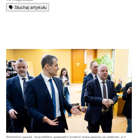
🗣️ Słuchaj artykułu
Politolog uważa, że konflikty wewnątrz koalicji mają wpływ na rankingi, a z