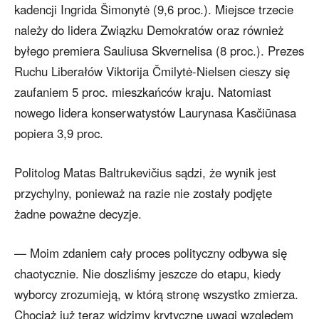
kadencji Ingrida Šimonytė (9,6 proc.). Miejsce trzecie
należy do lidera Związku Demokratów oraz również
byłego premiera Sauliusa Skvernelisa (8 proc.). Prezes
Ruchu Liberałów Viktorija Čmilytė-Nielsen cieszy się
zaufaniem 5 proc. mieszkańców kraju. Natomiast
nowego lidera konserwatystów Laurynasa Kasčiūnasa
popiera 3,9 proc.
Politolog Matas Baltrukevičius sądzi, że wynik jest
przychylny, ponieważ na razie nie zostały podjęte
żadne poważne decyzje.
— Moim zdaniem cały proces polityczny odbywa się
chaotycznie. Nie doszliśmy jeszcze do etapu, kiedy
wyborcy zrozumieją, w którą stronę wszystko zmierza.
Chociaż już teraz widzimy krytyczne uwagi względem