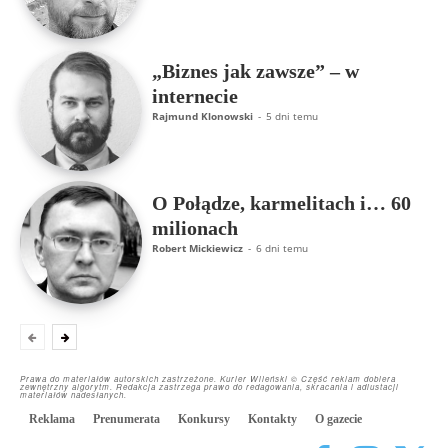
„Biznes jak zawsze” – w
internecie
Rajmund Klonowski
-
5 dni temu
O Połądze, karmelitach i… 60
milionach
Robert Mickiewicz
-
6 dni temu
Prawa do materiałów autorskich zastrzeżone. Kurier Wileński © Część reklam dobiera
zewnętrzny algorytm. Redakcja zastrzega prawo do redagowania, skracania i adiustacji
materiałów nadesłanych.
Reklama
Prenumerata
Konkursy
Kontakty
O gazecie