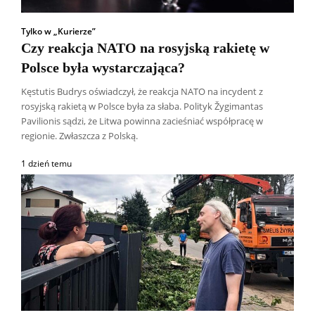
Tylko w „Kurierze”
Czy reakcja NATO na rosyjską rakietę w
Polsce była wystarczająca?
Kęstutis Budrys oświadczył, że reakcja NATO na incydent z
rosyjską rakietą w Polsce była za słaba. Polityk Žygimantas
Pavilionis sądzi, że Litwa powinna zacieśniać współpracę w
regionie. Zwłaszcza z Polską.
1 dzień temu