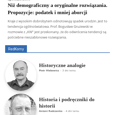
Niż demograficzny a oryginalne rozwiązania.
Propozycje: podatek i mniej aborcji
Kraje z wysokim dobrobytem odnotowują spadek urodzin. Jest to
tendencja ogólnoświatowa. Prof. Bogusław Grużewski w
Wszyscy
Aleksander Borowik
Antoni Radczenko
rozmowie z „KW” jest przekonany, że do odwrócenia tendencji są
Artur Płokszto
Grzegorz Górny
potrzebne nieszablonowe rozwiązania.
ks. Jarosław Wąsowicz SDB
Piotr Hlebowicz
Rajmund Klonowski
Robert Mickiewicz
Tomasz Snarski
RedKomy
Więcej
Historyczne analogie
Piotr Hlebowicz
-
3 dni temu
Historia i podręczniki do
historii
Antoni Radczenko
-
4 dni temu