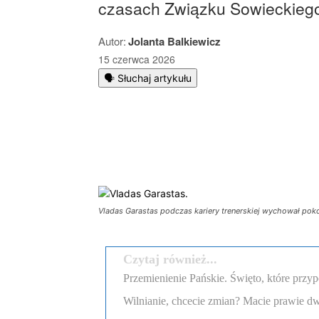
czasach Związku Sowieckieg
Autor:
Jolanta Balkiewicz
15 czerwca 2026
🗣️ Słuchaj artykułu
Podziel się
Vladas Garastas podczas kariery trenerskiej wychował pokol
Czytaj również...
Przemienienie Pańskie. Święto, które przyp
Wilnianie, chcecie zmian? Macie prawie dw