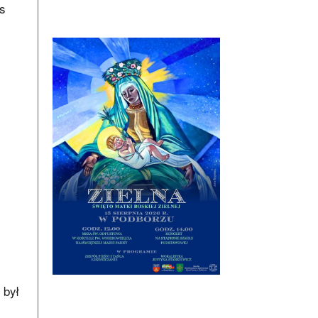
s
 był