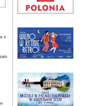
ny z
zało
re