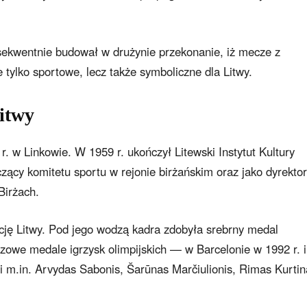
nsekwentnie budował w drużynie przekonanie, iż mecze z
tylko sportowe, lecz także symboliczne dla Litwy.
Litwy
r. w Linkowie. W 1959 r. ukończył Litewski Instytut Kultury
zący komitetu sportu w rejonie birżańskim oraz jako dyrektor
Birżach.
cję Litwy. Pod jego wodzą kadra zdobyła srebrny medal
zowe medale igrzysk olimpijskich — w Barcelonie w 1992 r. i
 m.in. Arvydas Sabonis, Šarūnas Marčiulionis, Rimas Kurtina