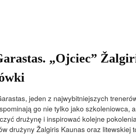
kolnictwo
Samorządy
Kultura
Historia
Komentarze
Garastas. „Ojciec” Žalgir
kówki
rastas, jeden z najwybitniejszych trenerów w
spominają go nie tylko jako szkoleniowca, 
oczyć drużynę i inspirować kolejne pokoleni
 drużyny Žalgiris Kaunas oraz litewskiej