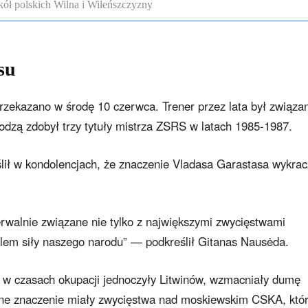
ół polskich Wilna i Wileńszczyzny
su
rzekazano w środę 10 czerwca. Trener przez lata był związa
wodzą zdobył trzy tytuły mistrza ZSRS w latach 1985-1987.
lił w kondolencjach, że znaczenie Vladasa Garastasa wykrac
rwalnie związane nie tylko z największymi zwycięstwami
bolem siły naszego narodu” — podkreślił Gitanas Nausėda.
u w czasach okupacji jednoczyły Litwinów, wzmacniały dumę
lne znaczenie miały zwycięstwa nad moskiewskim CSKA, któ