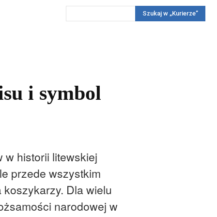
Szukaj w „Kurierze”
Wywiady
Reportaż
Konkursy
Więcej
REKLAMA
PRENUMERATA
KONKURSY
KONTAKTY
isu i symbol
 historii litewskiej
ale przede wszystkim
a koszykarzy. Dla wielu
 tożsamości narodowej w