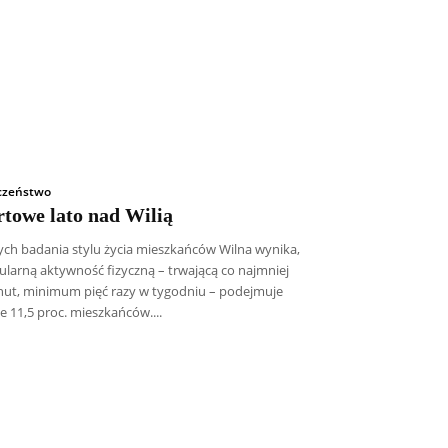
czeństwo
rtowe lato nad Wilią
ych badania stylu życia mieszkańców Wilna wynika,
gularną aktywność fizyczną – trwającą co najmniej
nut, minimum pięć razy w tygodniu – podejmuje
e 11,5 proc. mieszkańców....
icz SDB
Piotr Hlebowicz
Rajmund Klonowski
Robert Mickiewicz
Tomasz Snarski