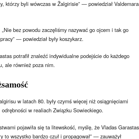
y, którzy byli wówczas w Žalgirisie” — powiedział Valdemara
 „Nie bez powodu zaczęliśmy nazywać go ojcem i tak go
pracy” — powiedział były koszykarz.
tas potrafił znaleźć indywidualne podejście do każdego
u, ale również poza nim.
żsamość
lgirisu w latach 80. były czymś więcej niż osiągnięciami
j odrębności w realiach Związku Sowieckiego.
twami pojawiła się ta litewskość, myślę, że Vladas Garastas
ry to wszystko bardzo czuł i propagował” — zauważył