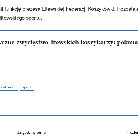
ł funkcję prezesa Litewskiej Federacji Koszykówki. Pozostaj
 litewskiego sportu.
yczne zwycięstwo litewskich koszykarzy: pokon
szykówka
sport
22 godziny temu
1 dzie