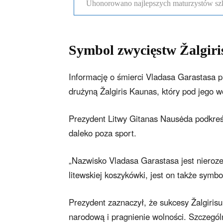
Uhonorowano najlepszych maturzystów szk
Symbol zwycięstw Žalgiri
Informację o śmierci Vladasa Garastasa p
drużyną Žalgiris Kaunas, który pod jego 
Prezydent Litwy Gitanas Nausėda podkreś
daleko poza sport.
„Nazwisko Vladasa Garastasa jest nieroze
litewskiej koszykówki, jest on także sym
Prezydent zaznaczył, że sukcesy Žalgiris
narodową i pragnienie wolności. Szczegó