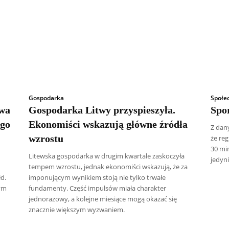
Gospodarka
Społe
twa
Gospodarka Litwy przyspieszyła.
Spo
ego
Ekonomiści wskazują główne źródła
Z dan
wzrostu
że re
30 mi
Litewska gospodarka w drugim kwartale zaskoczyła
jedyni
tempem wzrostu, jednak ekonomiści wskazują, że za
d.
imponującym wynikiem stoją nie tylko trwałe
ym
fundamenty. Część impulsów miała charakter
jednorazowy, a kolejne miesiące mogą okazać się
znacznie większym wyzwaniem.
 Radczenko
Artur Płokszto
Grzegorz Górny
ks. Jarosław Wąsow