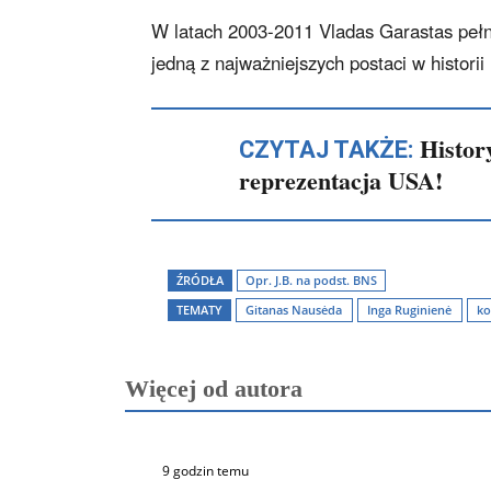
W latach 2003-2011 Vladas Garastas pełni
jedną z najważniejszych postaci w historii
Histor
CZYTAJ TAKŻE:
reprezentacja USA!
ŹRÓDŁA
Opr. J.B. na podst. BNS
TEMATY
Gitanas Nausėda
Inga Ruginienė
ko
Więcej od autora
9 godzin temu