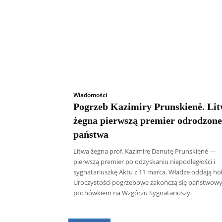
Wiadomości
Pogrzeb Kazimiry Prunskienė. Li
żegna pierwszą premier odrodzon
państwa
Litwa żegna prof. Kazimirę Danutę Prunskienė —
pierwszą premier po odzyskaniu niepodległości i
sygnatariuszkę Aktu z 11 marca. Władze oddają hoł
Uroczystości pogrzebowe zakończą się państwow
pochówkiem na Wzgórzu Sygnatariuszy.
Wszyscy
Aleksander Borowik
Antoni