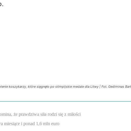
o.
enie koszykarzy, które sięgnęło po olimpijskie medale dla Litwy | Fot. Gediminas Bar
omina, że prawdziwa siła rodzi się z miłości
a miesiące i ponad 1,6 mln euro