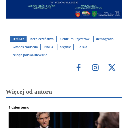
TEMATY
bezpieczeństwo
Centrum Rejestrów
demografia
Gitanas Nausėda
NATO
orędzie
Polska
relacje polsko-litewskie
Więcej od autora
1 dzień temu