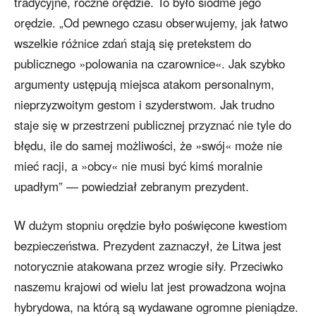
tradycyjne, roczne orędzie. To było siódme jego
orędzie. „Od pewnego czasu obserwujemy, jak łatwo
wszelkie różnice zdań stają się pretekstem do
publicznego »polowania na czarownice«. Jak szybko
argumenty ustępują miejsca atakom personalnym,
nieprzyzwoitym gestom i szyderstwom. Jak trudno
staje się w przestrzeni publicznej przyznać nie tyle do
błędu, ile do samej możliwości, że »swój« może nie
mieć racji, a »obcy« nie musi być kimś moralnie
upadłym” — powiedział zebranym prezydent.
W dużym stopniu orędzie było poświęcone kwestiom
bezpieczeństwa. Prezydent zaznaczył, że Litwa jest
notorycznie atakowana przez wrogie siły. Przeciwko
naszemu krajowi od wielu lat jest prowadzona wojna
hybrydowa, na którą są wydawane ogromne pieniądze.