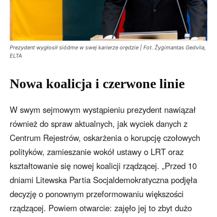
Prezydent wygłosił siódme w swej karierze orędzie | Fot. Žygimantas Gedvila,
ELTA
Nowa koalicja i czerwone linie
W swym sejmowym wystąpieniu prezydent nawiązał
również do spraw aktualnych, jak wyciek danych z
Centrum Rejestrów, oskarżenia o korupcję czołowych
polityków, zamieszanie wokół ustawy o LRT oraz
kształtowanie się nowej koalicji rządzącej. „Przed 10
dniami Litewska Partia Socjaldemokratyczna podjęła
decyzję o ponownym przeformowaniu większości
rządzącej. Powiem otwarcie: zajęło jej to zbyt dużo