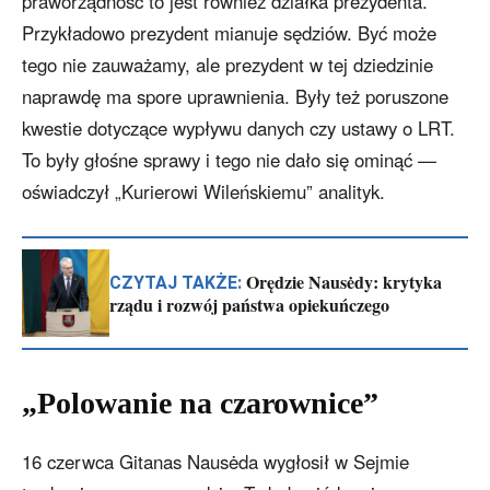
praworządność to jest również działka prezydenta.
Przykładowo prezydent mianuje sędziów. Być może
tego nie zauważamy, ale prezydent w tej dziedzinie
naprawdę ma spore uprawnienia. Były też poruszone
kwestie dotyczące wypływu danych czy ustawy o LRT.
To były głośne sprawy i tego nie dało się ominąć —
oświadczył „Kurierowi Wileńskiemu” analityk.
Orędzie Nausėdy: krytyka
CZYTAJ TAKŻE:
rządu i rozwój państwa opiekuńczego
„Polowanie na czarownice”
16 czerwca Gitanas Nausėda wygłosił w Sejmie