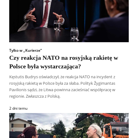
Tylko w „Kurierze”
Czy reakcja NATO na rosyjską rakietę w
Polsce była wystarczająca?
Kęstutis Budrys oświadczył, że reakcja NATO na incydent z
rosyjską rakietą w Polsce była za słaba. Polityk Žygimantas
Pavilionis sądzi, że Litwa powinna zacieśniać współpracę w
regionie. Zwłaszcza z Polską.
2 dni temu