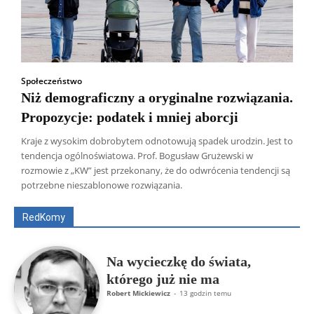
Społeczeństwo
Niż demograficzny a oryginalne rozwiązania.
Propozycje: podatek i mniej aborcji
Kraje z wysokim dobrobytem odnotowują spadek urodzin. Jest to
tendencja ogólnoświatowa. Prof. Bogusław Grużewski w
Wszyscy
Aleksander Borowik
Antoni Radczenko
rozmowie z „KW” jest przekonany, że do odwrócenia tendencji są
Artur Płokszto
Grzegorz Górny
potrzebne nieszablonowe rozwiązania.
ks. Jarosław Wąsowicz SDB
Piotr Hlebowicz
Rajmund Klonowski
Robert Mickiewicz
Tomasz Snarski
RedKomy
Więcej
Na wycieczkę do świata,
którego już nie ma
Robert Mickiewicz
-
13 godzin temu