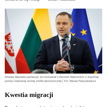
Gitanas Nausėda zaznaczył, że rozmawiał z Karolem Nawrockim o wspólnej
polsko-litewskiej wolnej strefie ekonomicznej | Fot. Marian Paluszkiewicz
Kwestia migracji