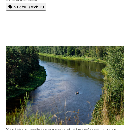
🗣️ Słuchaj artykułu
Mieszkańcy szczególnie cenią wypoczynek na łonie natury oraz możliwość