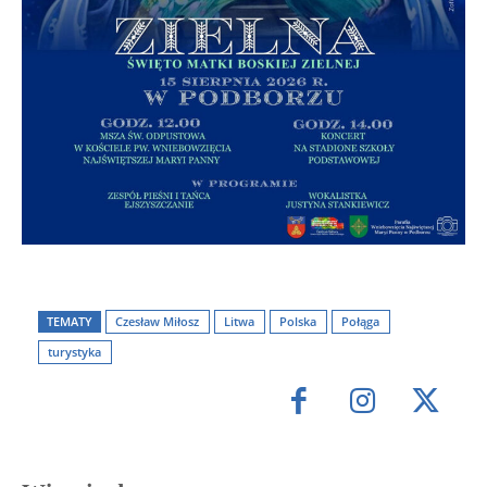
TEMATY
Czesław Miłosz
Litwa
Polska
Połąga
turystyka