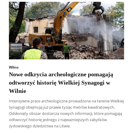
Wilno
Nowe odkrycia archeologiczne pomagają
odtworzyć historię Wielkiej Synagogi w
Wilnie
Intensywne prace archeologiczne prowadzone na terenie Wielkiej
Synagogi obejmują już prawie tysiąc metrów kwadratowych.
Odsłonięty obszar dostarcza nowych informacji, które pomagają
Wszyscy
Aleksander Borowik
Antoni Radczenko
odtworzyć historię jednego z najważniejszych zabytków
Artur Płokszto
Grzegorz Górny
żydowskiego dziedzictwa na Litwie.
ks. Jarosław Wąsowicz SDB
Piotr Hlebowicz
Rajmund Klonowski
Robert Mickiewicz
Tomasz Snarski