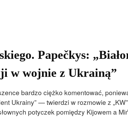
kolnictwo
Samorządy
Kultura
Historia
Komentarze
kiego. Papečkys: „Białor
ji w wojnie z Ukrainą”
szence bardzo ciężko komentować, poniewa
dent Ukrainy” — twierdzi w rozmowie z „KW”
 słownych potyczek pomiędzy Kijowem a Mi