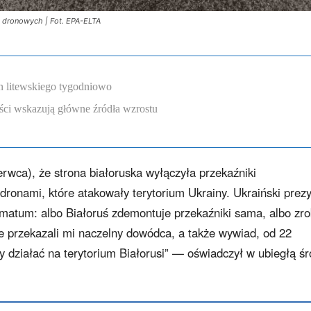
h dronowych | Fot. EPA-ELTA
n litewskiego tygodniowo
ści wskazują główne źródła wzrostu
wca), że strona białoruska wyłączyła przekaźniki
dronami, które atakowały terytorium Ukrainy. Ukraiński prez
matum: albo Białoruś zdemontuje przekaźniki sama, albo zro
re przekazali mi naczelny dowódca, a także wywiad, od 22
y działać na terytorium Białorusi” — oświadczył w ubiegłą ś