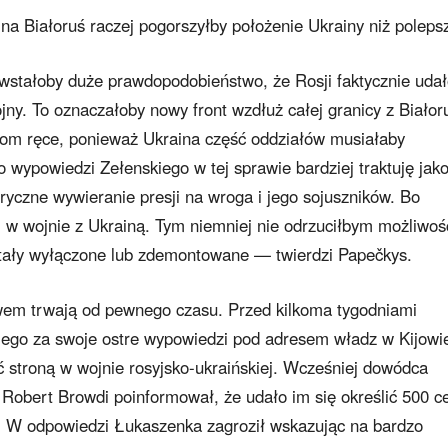
 Białoruś raczej pogorszyłby położenie Ukrainy niż polepsz
stałoby duże prawdopodobieństwo, że Rosji faktycznie uda
ny. To oznaczałoby nowy front wzdłuż całej granicy z Białoru
om ręce, ponieważ Ukraina część oddziałów musiałaby
o wypowiedzi Zełenskiego w tej sprawie bardziej traktuję jak
oryczne wywieranie presji na wroga i jego sojuszników. Bo
ji w wojnie z Ukrainą. Tym niemniej nie odrzuciłbym możliwoś
zostały wyłączone lub zdemontowane — twierdzi Papečkys.
wem trwają od pewnego czasu. Przed kilkoma tygodniami
iego za swoje ostre wypowiedzi pod adresem władz w Kijowi
ć stroną w wojnie rosyjsko-ukraińskiej. Wcześniej dowódca
Robert Browdi poinformował, że udało im się określić 500 c
. W odpowiedzi Łukaszenka zagroził wskazując na bardzo