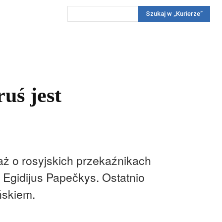
Szukaj w „Kurierze”
Wywiady
Reportaż
Konkursy
Więcej
REKLAMA
PRENUMERATA
KONKURSY
KONTAKTY
uś jest
ż o rosyjskich przekaźnikach
 Egidijus Papečkys. Ostatnio
ńskiem.