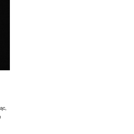
ąc,
m