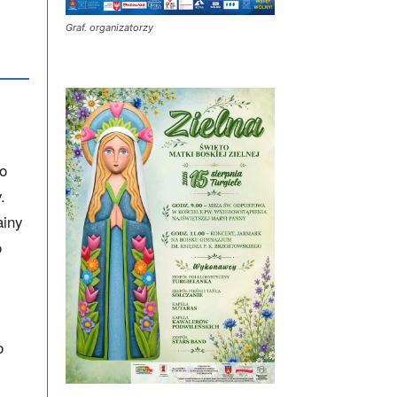
Graf. organizatorzy
ko
.
ainy
o
o