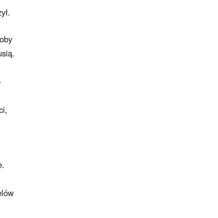
ył.
łoby
sią.
o
ci,
e.
elów