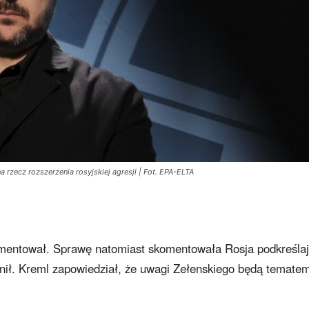
a rzecz rozszerzenia rosyjskiej agresji | Fot. EPA-ELTA
komentował. Sprawę natomiast skomentowała Rosja podkreślaj
onił. Kreml zapowiedział, że uwagi Zełenskiego będą temate