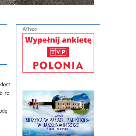
Afisze
ydent
bi to
rodę