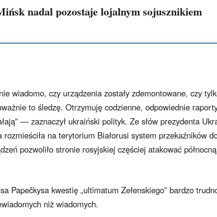
ińsk nadal pozostaje lojalnym sojusznikiem
 nie wiadomo, czy urządzenia zostały zdemontowane, czy tyl
ważnie to śledzę. Otrzymuję codzienne, odpowiednie raporty
iałają” — zaznaczył ukraiński polityk. Ze słów prezydenta Ukr
a rozmieściła na terytorium Białorusi system przekaźników d
zeń pozwoliło stronie rosyjskiej częściej atakować północną
usa Papečkysa kwestię „ultimatum Zełenskiego” bardzo trudn
iewiadomych niż wiadomych.