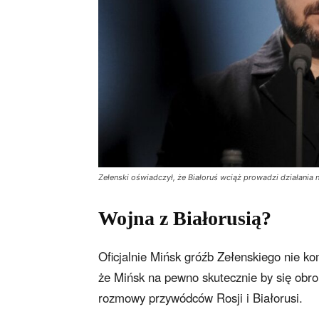
Zełenski oświadczył, że Białoruś wciąż prowadzi działania n
Wojna z Białorusią?
Oficjalnie Mińsk gróźb Zełenskiego nie 
że Mińsk na pewno skutecznie by się obr
rozmowy przywódców Rosji i Białorusi.