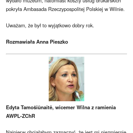
wydało muzeum, natomiast koszty usług drukarskich
pokryła Ambasada Rzeczypospolitej Polskiej w Wilnie.
Uważam, że był to wyjątkowo dobry rok.
Rozmawiała Anna Pieszko
Edyta Tamošiūnaitė, wicemer Wilna z ramienia
AWPL-ZChR
Najpierw chciałabym zaznaczyć, że jest mi niezmiernie