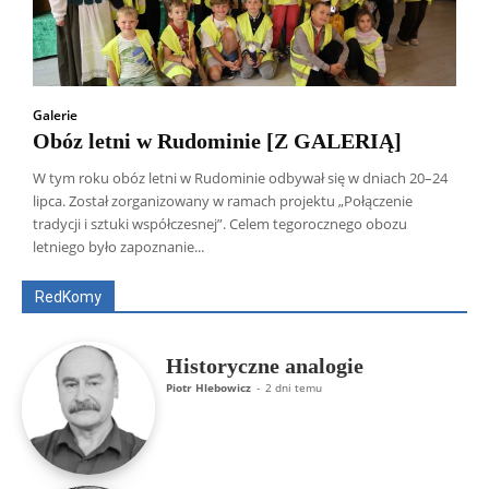
Galerie
Obóz letni w Rudominie [Z GALERIĄ]
W tym roku obóz letni w Rudominie odbywał się w dniach 20–24
lipca. Został zorganizowany w ramach projektu „Połączenie
Wszyscy
Aleksander Borowik
Antoni Radczenko
tradycji i sztuki współczesnej”. Celem tegorocznego obozu
Artur Płokszto
Grzegorz Górny
letniego było zapoznanie...
ks. Jarosław Wąsowicz SDB
Piotr Hlebowicz
Rajmund Klonowski
Robert Mickiewicz
Tomasz Snarski
RedKomy
Więcej
Historyczne analogie
Piotr Hlebowicz
-
2 dni temu