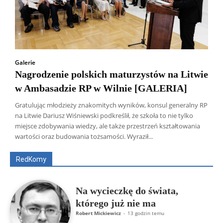
Galerie
Nagrodzenie polskich maturzystów na Litwie
w Ambasadzie RP w Wilnie [GALERIA]
Gratulując młodzieży znakomitych wyników, konsul generalny RP
na Litwie Dariusz Wiśniewski podkreślił, że szkoła to nie tylko
Wszyscy
Aleksander Borowik
Antoni Radczenko
miejsce zdobywania wiedzy, ale także przestrzeń kształtowania
Artur Płokszto
Grzegorz Górny
wartości oraz budowania tożsamości. Wyraził...
ks. Jarosław Wąsowicz SDB
Piotr Hlebowicz
Rajmund Klonowski
Robert Mickiewicz
Tomasz Snarski
RedKomy
Więcej
Na wycieczkę do świata,
którego już nie ma
Robert Mickiewicz
-
13 godzin temu