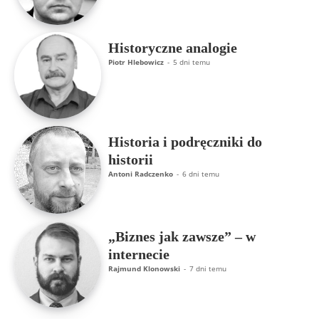
Historyczne analogie
Piotr Hlebowicz
-
5 dni temu
Historia i podręczniki do
historii
Antoni Radczenko
-
6 dni temu
„Biznes jak zawsze” – w
internecie
Rajmund Klonowski
-
7 dni temu