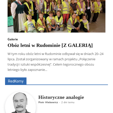
Galerie
Obóz letni w Rudominie [Z GALERIĄ]
W tym roku obóz letni w Rudominie odbywał się w dniach 20–24
lipca. Został zorganizowany w ramach projektu „Połączenie
Wszyscy
Aleksander Borowik
Antoni Radczenko
tradycji i sztuki współczesnej”. Celem tegorocznego obozu
Artur Płokszto
Grzegorz Górny
letniego było zapoznanie...
ks. Jarosław Wąsowicz SDB
Piotr Hlebowicz
Rajmund Klonowski
Robert Mickiewicz
Tomasz Snarski
RedKomy
Więcej
Historyczne analogie
Piotr Hlebowicz
-
2 dni temu