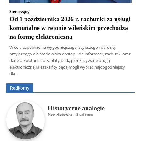
Samorządy
Od 1 października 2026 r. rachunki za usługi
komunalne w rejonie wileńskim przechodzą
na formę elektroniczną
W celu zapewnienia wygodniejszego, szybszego i bardziej
przyjaznego dla środowiska dostępu do informacji, rachunki oraz
dane o kwotach do zapłaty będą przekazywane drogą
Wszyscy
Aleksander Borowik
Antoni Radczenko
elektroniczną.Mieszkańcy będą mogli wybrać najdogodniejszy
Artur Płokszto
Grzegorz Górny
dla...
ks. Jarosław Wąsowicz SDB
Piotr Hlebowicz
Rajmund Klonowski
Robert Mickiewicz
Tomasz Snarski
RedKomy
Więcej
Historyczne analogie
Piotr Hlebowicz
-
3 dni temu