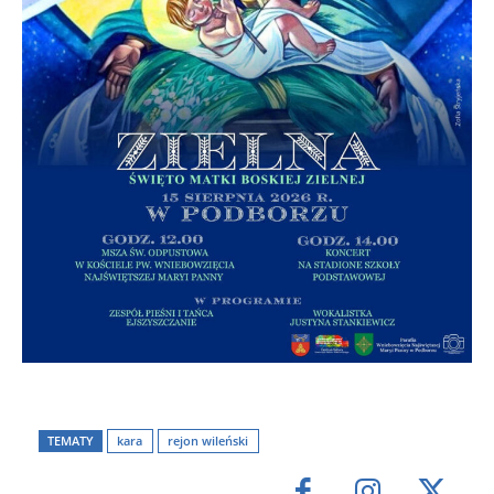
TEMATY
kara
rejon wileński