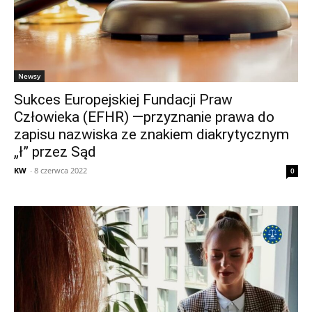
Newsy
Sukces Europejskiej Fundacji Praw
Człowieka (EFHR) —przyznanie prawa do
zapisu nazwiska ze znakiem diakrytycznym
„ł” przez Sąd
KW
-
8 czerwca 2022
0