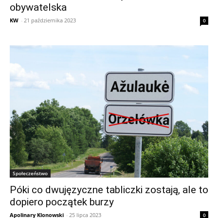
obywatelska
KW
-
21 października 2023
0
Społeczeństwo
Póki co dwujęzyczne tabliczki zostają, ale to
dopiero początek burzy
Apolinary Klonowski
-
25 lipca 2023
0