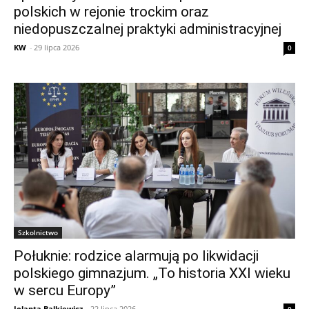
polskich w rejonie trockim oraz
niedopuszczalnej praktyki administracyjnej
KW
-
29 lipca 2026
0
Szkolnictwo
Połuknie: rodzice alarmują po likwidacji
polskiego gimnazjum. „To historia XXI wieku
w sercu Europy”
Jolanta Balkiewicz
-
22 lipca 2026