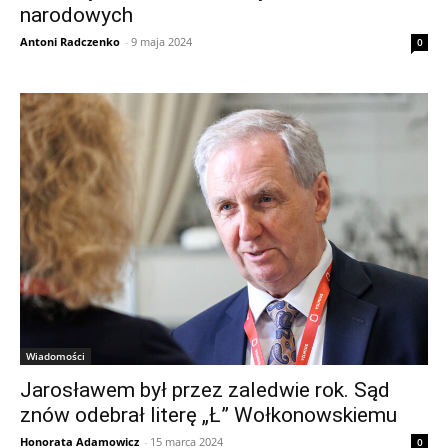
narodowych
Antoni Radczenko
-
9 maja 2024
0
Wiadomości
Jarosławem był przez zaledwie rok. Sąd
znów odebrał literę „Ł” Wołkonowskiemu
Honorata Adamowicz
-
15 marca 2024
0