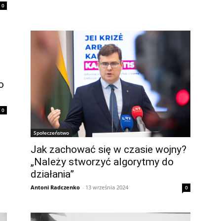
0
o
0
Społeczeństwo
Jak zachować się w czasie wojny?
„Należy stworzyć algorytmy do
działania”
Antoni Radczenko
-
13 września 2024
0