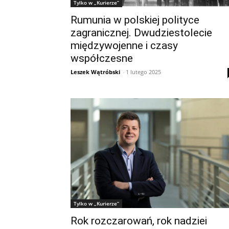
Tylko w „Kurierze”
Rumunia w polskiej polityce
zagranicznej. Dwudziestolecie
międzywojenne i czasy
współczesne
Leszek Wątróbski
-
1 lutego 2025
Tylko w „Kurierze”
Rok rozczarowań, rok nadziei