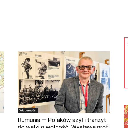
kolnictwo
Samorządy
Kultura
Historia
Komentarze
Wiadomości
Rumunia — Polaków azyl i tranzyt
do walki o wolność. Wystawa prof.