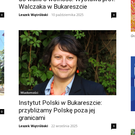
Walczaka w Bukareszcie
Leszek Wątróbski
-
10 października 2025
0
0
Gr
Wiadomości
Instytut Polski w Bukareszcie:
przybliżamy Polskę poza jej
0
granicami
Leszek Wątróbski
-
22 września 2025
0