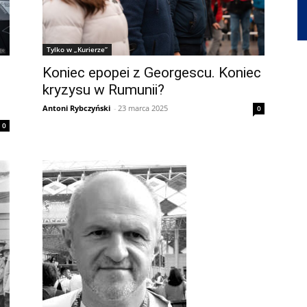
Tylko w „Kurierze”
Koniec epopei z Georgescu. Koniec
kryzysu w Rumunii?
Antoni Rybczyński
-
23 marca 2025
0
0