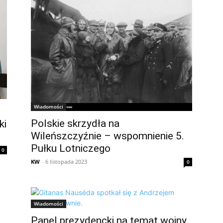
Wiadomości
Polskie skrzydła na
ki
Wileńszczyźnie – wspomnienie 5.
Pułku Lotniczego
0
KW
-
6 listopada 2023
0
Wiadomości
Panel prezydencki na temat wojny