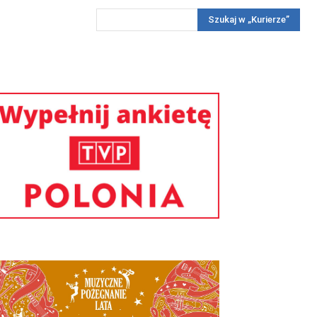
Szukaj w „Kurierze”
Wywiady
Reportaż
Konkursy
Więcej
REKLAMA
PRENUMERATA
KONKURSY
KONTAKTY