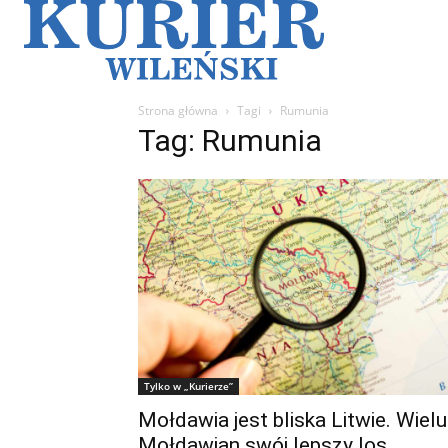
Galerie
Sz
Strona główna
Tagi
Rumunia
Tag: Rumunia
Tylko w „Kurierze”
Mołdawia jest bliska Litwie. Wielu
Mołdawian swój lepszy los