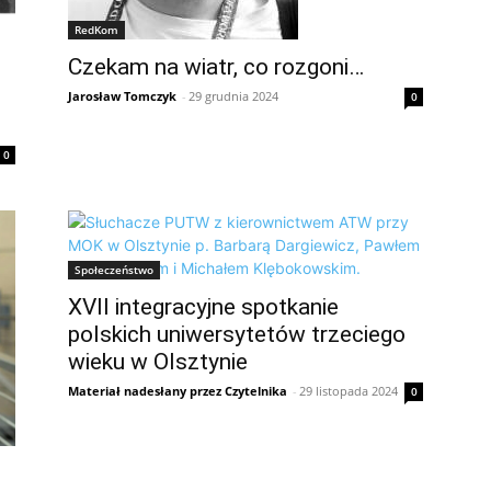
RedKom
Czekam na wiatr, co rozgoni…
Jarosław Tomczyk
-
29 grudnia 2024
0
0
Społeczeństwo
XVII integracyjne spotkanie
polskich uniwersytetów trzeciego
wieku w Olsztynie
Materiał nadesłany przez Czytelnika
-
29 listopada 2024
0