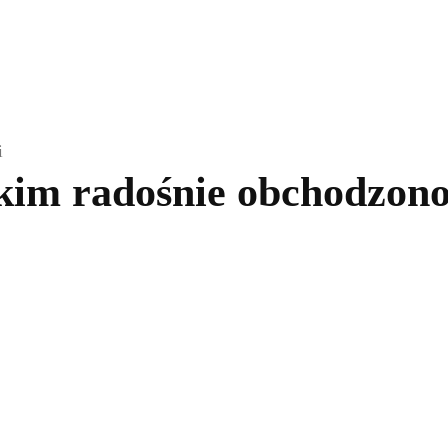
kolnictwo
Samorządy
Kultura
Historia
Komentarze
i
skim radośnie obchodzono