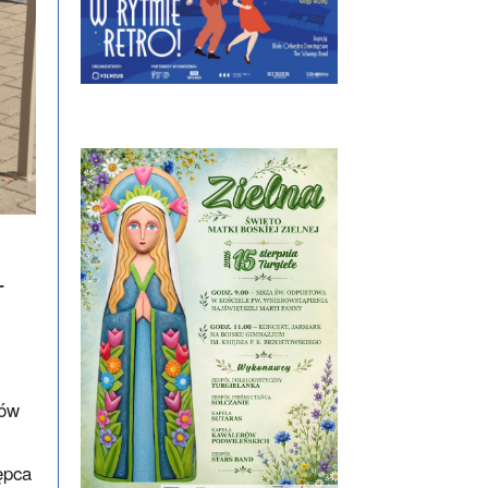
–
ców
ępca