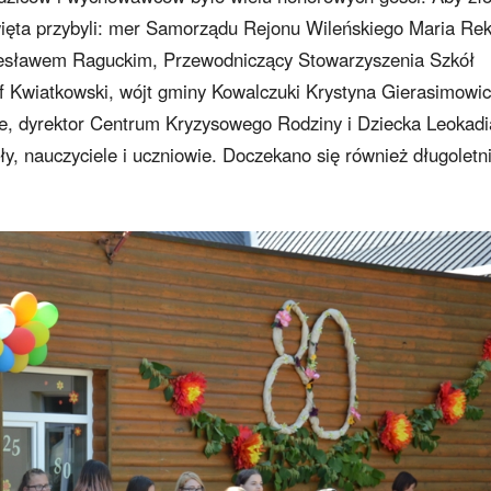
więta przybyli: mer Samorządu Rejonu Wileńskiego Maria Re
olesławem Raguckim, Przewodniczący Stowarzyszenia Szkół
ef Kwiatkowski, wójt gminy Kowalczuki Krystyna Gierasimowic
ie, dyrektor Centrum Kryzysowego Rodziny i Dziecka Leokadi
oły, nauczyciele i uczniowie. Doczekano się również długoletn