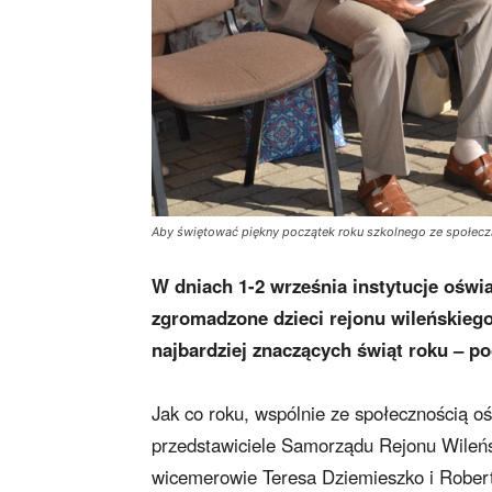
Aby świętować piękny początek roku szkolnego ze społec
W dniach 1-2 września instytucje oświ
zgromadzone dzieci rejonu wileńskiego 
najbardziej znaczących świąt roku – p
Jak co roku, wspólnie ze społecznością ośw
przedstawiciele Samorządu Rejonu Wileń
wicemerowie Teresa Dziemieszko i Robert