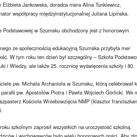
y Elżbieta Jankowska, doradca mera Alina Tunkiewicz,
ator współpracy międzyinstytucjonalnej Juliana Lipińska.
le Podstawowej w Szumsku obchodzony jest z honorowym
lnego ze społecznością edukacyjną Szumska przybyła mer
ść. W tym roku ten dzień był szczególny – Szkoła Podstaw
i i Wiedzy, ale także 25. rocznicę wyświęcenia szkoły i 80.
ciele pw. Michała Archanioła w Szumsku, którą celebrował k
 parafii pw. Apostołów Piotra i Pawła Wojciech Górlicki. We 
uszpasterz Kościoła Wniebowzięcia NMP (klasztor franciszka
i.
ku szkolnym zaprosił wszystkich na uroczystość szkolną.
dziców i wychowawców było wielu honorowych gości. Aby zł