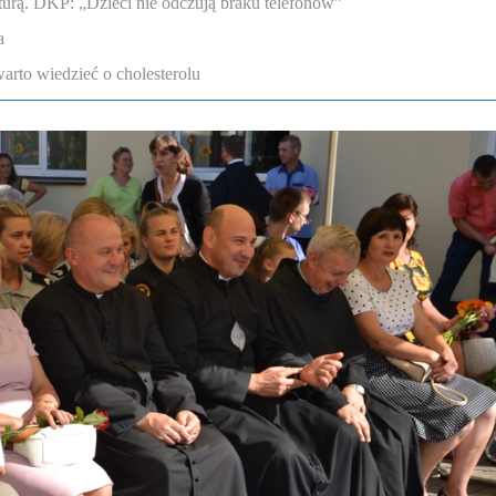
lturą. DKP: „Dzieci nie odczują braku telefonów”
a
arto wiedzieć o cholesterolu