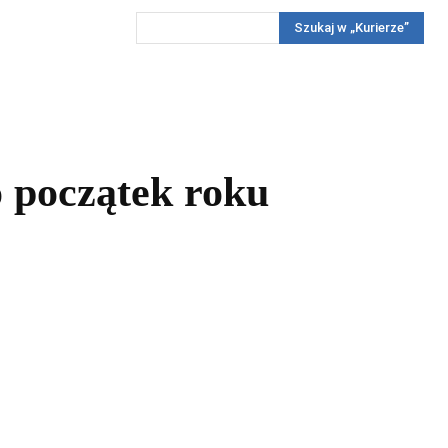
Szukaj w „Kurierze”
Wywiady
Reportaż
Konkursy
Więcej
REKLAMA
PRENUMERATA
KONKURSY
KONTAKTY
 początek roku