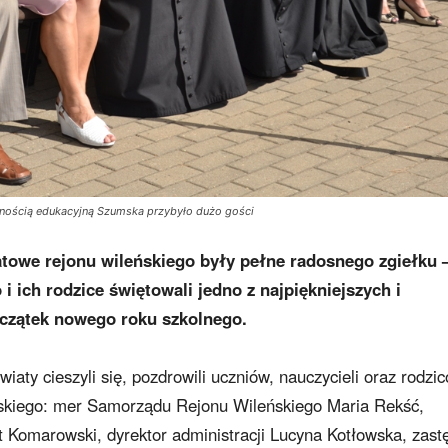
znością edukacyjną Szumska przybyło dużo gości
atowe rejonu wileńskiego były pełne radosnego zgiełku 
i ich rodzice świętowali jedno z najpiękniejszych i
oczątek nowego roku szkolnego.
iaty cieszyli się, pozdrowili uczniów, nauczycieli oraz rodzi
skiego: mer Samorządu Rejonu Wileńskiego Maria Rekść,
 Komarowski, dyrektor administracji Lucyna Kotłowska, zast