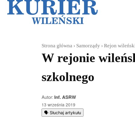
Galerie
Sz
Strona główna
Samorządy
Rejon wileńsk
W rejonie wileń
szkolnego
Autor:
Inf. ASRW
13 września 2019
🗣️ Słuchaj artykułu