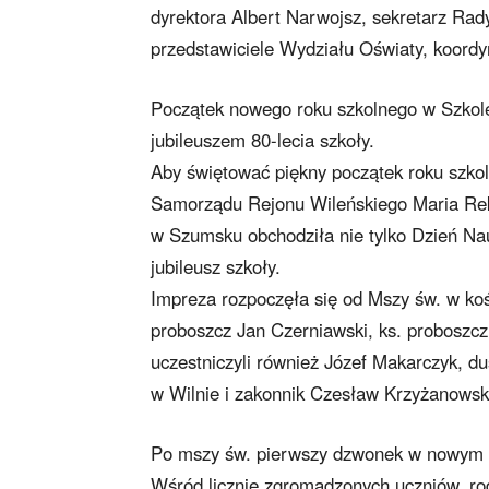
dyrektora Albert Narwojsz, sekretarz Rad
przedstawiciele Wydziału Oświaty, koordyn
Początek nowego roku szkolnego w Szko
jubileuszem 80-lecia szkoły.
Aby świętować piękny początek roku szko
Samorządu Rejonu Wileńskiego Maria Rek
w Szumsku obchodziła nie tylko Dzień Nauk
jubileusz szkoły.
Impreza rozpoczęła się od Mszy św. w koś
proboszcz Jan Czerniawski, ks. proboszcz
uczestniczyli również Józef Makarczyk, d
w Wilnie i zakonnik Czesław Krzyżanowsk
Po mszy św. pierwszy dzwonek w nowym ro
Wśród licznie zgromadzonych uczniów, ro