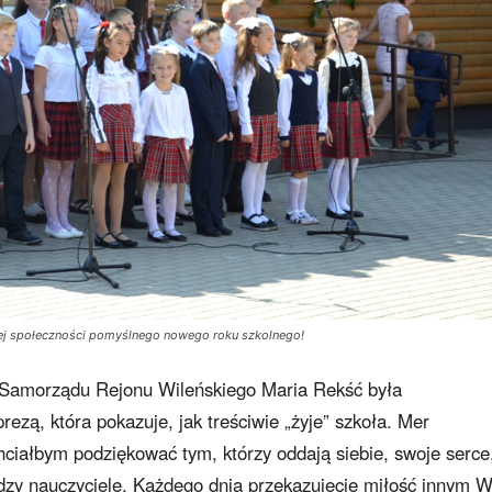
ałej społeczności pomyślnego nowego roku szkolnego!
r Samorządu Rejonu Wileńskiego Maria Rekść była
zą, która pokazuje, jak treściwie „żyje” szkoła. Mer
hciałbym podziękować tym, którzy oddają siebie, swoje serce
dzy nauczyciele. Każdego dnia przekazujecie miłość innym 