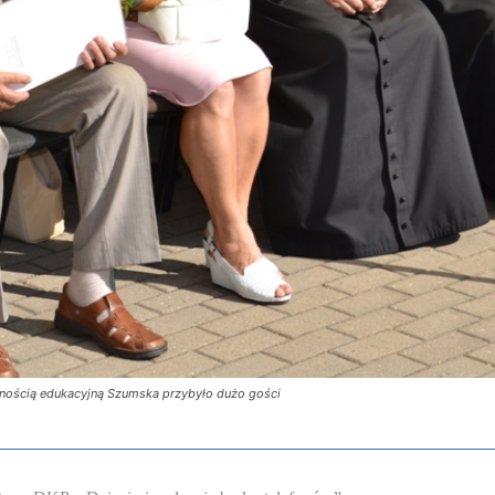
znością edukacyjną Szumska przybyło dużo gości