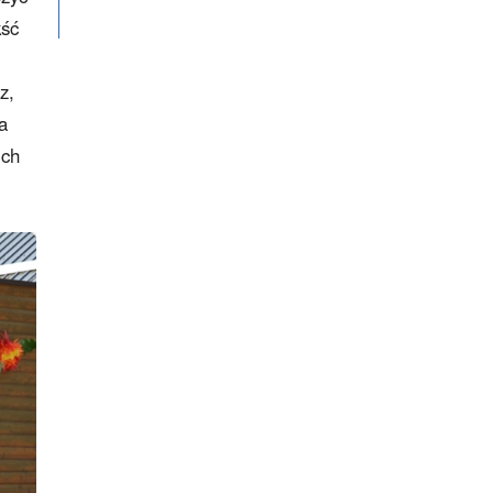
kść
z,
a
ich