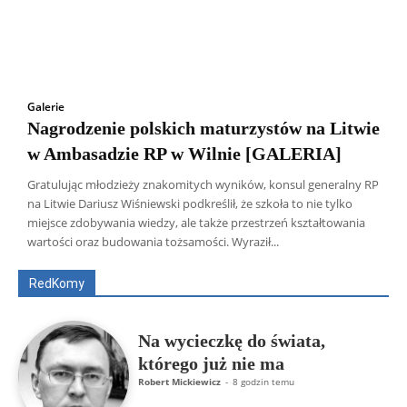
Galerie
Nagrodzenie polskich maturzystów na Litwie
w Ambasadzie RP w Wilnie [GALERIA]
Gratulując młodzieży znakomitych wyników, konsul generalny RP
na Litwie Dariusz Wiśniewski podkreślił, że szkoła to nie tylko
Wszyscy
Aleksander Borowik
Antoni Radczenko
miejsce zdobywania wiedzy, ale także przestrzeń kształtowania
Artur Płokszto
Grzegorz Górny
wartości oraz budowania tożsamości. Wyraził...
ks. Jarosław Wąsowicz SDB
Piotr Hlebowicz
Rajmund Klonowski
Robert Mickiewicz
Tomasz Snarski
RedKomy
Więcej
Na wycieczkę do świata,
którego już nie ma
Robert Mickiewicz
-
8 godzin temu