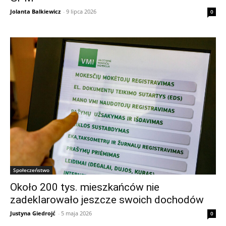
Jolanta Balkiewicz
-
9 lipca 2026
0
Społeczeństwo
Około 200 tys. mieszkańców nie
zadeklarowało jeszcze swoich dochodów
Justyna Giedrojć
-
5 maja 2026
0