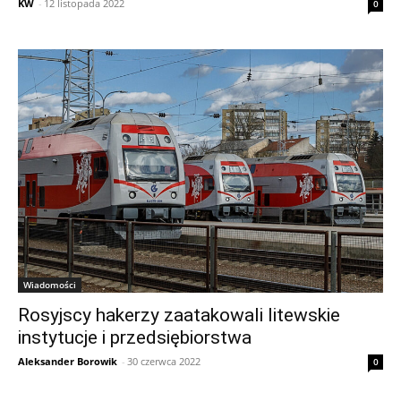
KW
-
12 listopada 2022
0
Wiadomości
Rosyjscy hakerzy zaatakowali litewskie
instytucje i przedsiębiorstwa
Aleksander Borowik
-
30 czerwca 2022
0