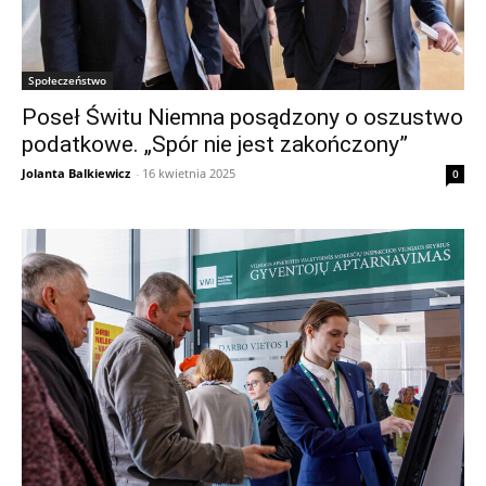
Społeczeństwo
Poseł Świtu Niemna posądzony o oszustwo
podatkowe. „Spór nie jest zakończony”
Jolanta Balkiewicz
-
16 kwietnia 2025
0