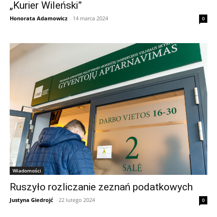
„Kurier Wileński”
Honorata Adamowicz
-
14 marca 2024
0
Wiadomości
Ruszyło rozliczanie zeznań podatkowych
Justyna Giedrojć
-
22 lutego 2024
0