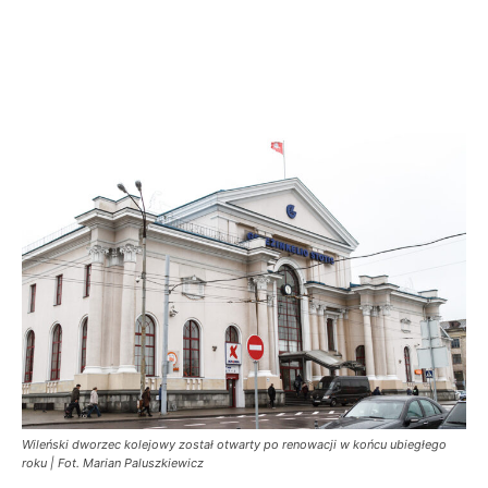
Wileński dworzec kolejowy został otwarty po renowacji w końcu ubiegłego
roku | Fot. Marian Paluszkiewicz