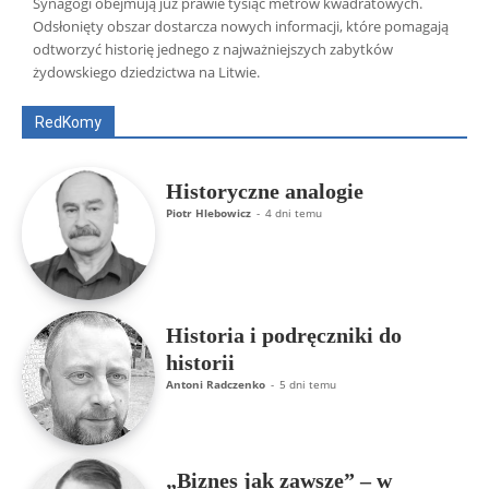
Synagogi obejmują już prawie tysiąc metrów kwadratowych.
Odsłonięty obszar dostarcza nowych informacji, które pomagają
Wszyscy
Aleksander Borowik
Antoni Radczenko
odtworzyć historię jednego z najważniejszych zabytków
Artur Płokszto
Grzegorz Górny
żydowskiego dziedzictwa na Litwie.
ks. Jarosław Wąsowicz SDB
Piotr Hlebowicz
Rajmund Klonowski
Robert Mickiewicz
Tomasz Snarski
RedKomy
Więcej
Historyczne analogie
Piotr Hlebowicz
-
4 dni temu
Historia i podręczniki do
historii
Antoni Radczenko
-
5 dni temu
„Biznes jak zawsze” – w