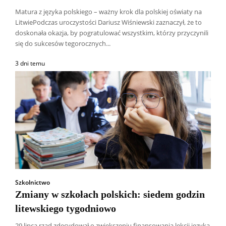
Matura z języka polskiego – ważny krok dla polskiej oświaty na
LitwiePodczas uroczystości Dariusz Wiśniewski zaznaczył, że to
doskonała okazja, by pogratulować wszystkim, którzy przyczynili
się do sukcesów tegorocznych...
3 dni temu
Szkolnictwo
Zmiany w szkołach polskich: siedem godzin
litewskiego tygodniowo
29 lipca rząd zdecydował o zwiększeniu finansowania lekcji języka