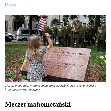
Mostu
Głaz na placu Waszyngtona upamiętnia przyjaźń litewsko-amerykańską
| Fot. Marian Paluszkiewicz
Meczet mahometański