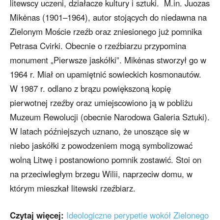
litewscy uczeni, działacze kultury i sztuki. M.in. Juozas
Mikėnas (1901–1964), autor stojących do niedawna na
Zielonym Moście rzeźb oraz zniesionego już pomnika
Petrasa Cvirki. Obecnie o rzeźbiarzu przypomina
monument „Pierwsze jaskółki”. Mikėnas stworzył go w
1964 r. Miał on upamiętnić sowieckich kosmonautów.
W 1987 r. odlano z brązu powiększoną kopię
pierwotnej rzeźby oraz umiejscowiono ją w pobliżu
Muzeum Rewolucji (obecnie Narodowa Galeria Sztuki).
W latach późniejszych uznano, że unoszące się w
niebo jaskółki z powodzeniem mogą symbolizować
wolną Litwę i postanowiono pomnik zostawić. Stoi on
na przeciwległym brzegu Wilii, naprzeciw domu, w
którym mieszkał litewski rzeźbiarz.
Czytaj więcej:
Ideologiczne perypetie wokół Zielonego