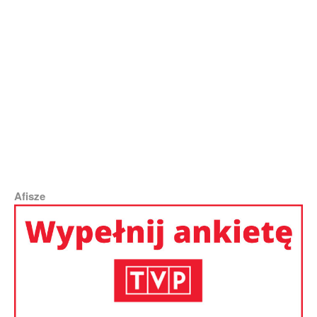
Gmach Sejmu zbudowano w miejscu młodzieżowego stadionu „Žalgiris” |
Fot. Marian Paluszkiewicz
Afisze