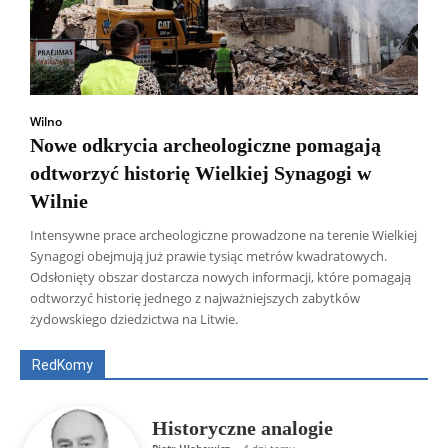
Wilno
Nowe odkrycia archeologiczne pomagają
odtworzyć historię Wielkiej Synagogi w
Wilnie
Intensywne prace archeologiczne prowadzone na terenie Wielkiej
Synagogi obejmują już prawie tysiąc metrów kwadratowych.
Odsłonięty obszar dostarcza nowych informacji, które pomagają
Wszyscy
Aleksander Borowik
Antoni Radczenko
odtworzyć historię jednego z najważniejszych zabytków
Artur Płokszto
Grzegorz Górny
żydowskiego dziedzictwa na Litwie.
ks. Jarosław Wąsowicz SDB
Piotr Hlebowicz
Rajmund Klonowski
Robert Mickiewicz
Tomasz Snarski
RedKomy
Więcej
Historyczne analogie