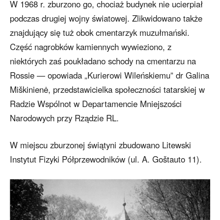
W 1968 r. zburzono go, chociaż budynek nie ucierpiał
podczas drugiej wojny światowej. Zlikwidowano także
znajdujący się tuż obok cmentarzyk muzułmański.
Część nagrobków kamiennych wywieziono, z
niektórych zaś poukładano schody na cmentarzu na
Rossie — opowiada „Kurierowi Wileńskiemu” dr Galina
Miškinienė, przedstawicielka społeczności tatarskiej w
Radzie Wspólnot w Departamencie Mniejszości
Narodowych przy Rządzie RL.
W miejscu zburzonej świątyni zbudowano Litewski
Instytut Fizyki Półprzewodników (ul. A. Goštauto 11).