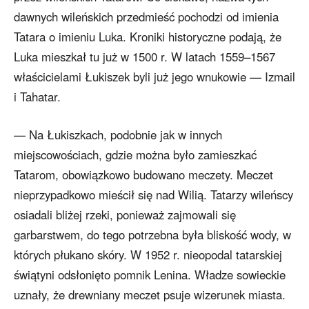
dawnych wileńskich przedmieść pochodzi od imienia
Tatara o imieniu Luka. Kroniki historyczne podają, że
Luka mieszkał tu już w 1500 r. W latach 1559–1567
właścicielami Łukiszek byli już jego wnukowie — Izmail
i Tahatar.
— Na Łukiszkach, podobnie jak w innych
miejscowościach, gdzie można było zamieszkać
Tatarom, obowiązkowo budowano meczety. Meczet
nieprzypadkowo mieścił się nad Wilią. Tatarzy wileńscy
osiadali bliżej rzeki, ponieważ zajmowali się
garbarstwem, do tego potrzebna była bliskość wody, w
których płukano skóry. W 1952 r. nieopodal tatarskiej
świątyni odsłonięto pomnik Lenina. Władze sowieckie
uznały, że drewniany meczet psuje wizerunek miasta.