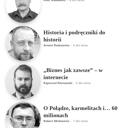
Piotr Hlebowicz
-
4 dni temu
Historia i podręczniki do
historii
Antoni Radczenko
-
5 dni temu
„Biznes jak zawsze” – w
internecie
Rajmund Klonowski
-
6 dni temu
O Połądze, karmelitach i… 60
milionach
Robert Mickiewicz
-
7 dni temu