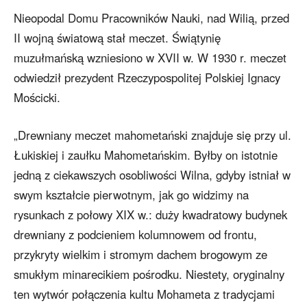
Nieopodal Domu Pracowników Nauki, nad Wilią, przed
II wojną światową stał meczet. Świątynię
muzułmańską wzniesiono w XVII w. W 1930 r. meczet
odwiedził prezydent Rzeczypospolitej Polskiej Ignacy
Mościcki.
„Drewniany meczet mahometański znajduje się przy ul.
Łukiskiej i zaułku Mahometańskim. Byłby on istotnie
jedną z ciekawszych osobliwości Wilna, gdyby istniał w
swym kształcie pierwotnym, jak go widzimy na
rysunkach z połowy XIX w.: duży kwadratowy budynek
drewniany z podcieniem kolumnowem od frontu,
przykryty wielkim i stromym dachem brogowym ze
smukłym minarecikiem pośrodku. Niestety, oryginalny
ten wytwór połączenia kultu Mohameta z tradycjami