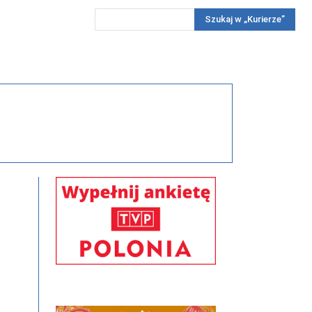
Szukaj w „Kurierze”
Wywiady
Reportaż
Konkursy
Więcej
REKLAMA
PRENUMERATA
KONKURSY
KONTAKTY