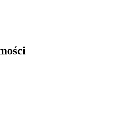
kolnictwo
Samorządy
Kultura
Historia
Komentarze
mości