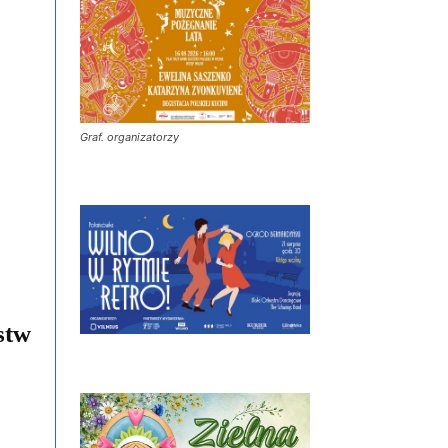
Graf. organizatorzy
stw