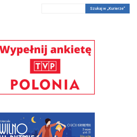
Szukaj w „Kurierze”
Wywiady
Reportaż
Konkursy
Więcej
REKLAMA
PRENUMERATA
KONKURSY
KONTAKTY