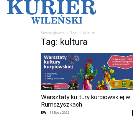
Galerie
Sz
Strona główna
Tagi
Kultura
Tag: kultura
Newsy
Warsztaty kultury kurpiowskiej w
Rumszyszkach
KW
-
18 lipca 2022