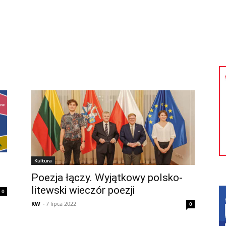
kolnictwo
Samorządy
Kultura
Historia
Komentarze
Kultura
Poezja łączy. Wyjątkowy polsko-
litewski wieczór poezji
0
KW
-
7 lipca 2022
0