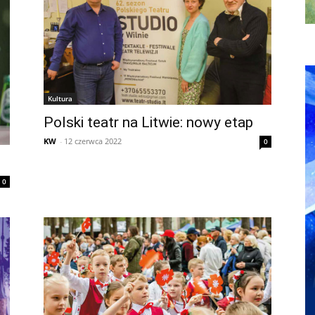
Kultura
Polski teatr na Litwie: nowy etap
KW
-
12 czerwca 2022
0
0