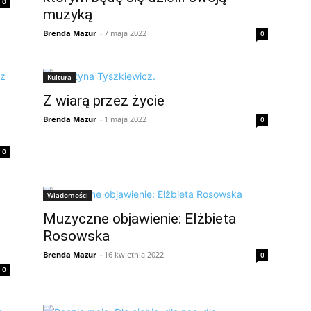
0
muzyką
Brenda Mazur
-
7 maja 2022
0
Kultura
Z wiarą przez życie
Brenda Mazur
-
1 maja 2022
0
0
Wiadomości
Muzyczne objawienie: Elżbieta
Rosowska
Brenda Mazur
-
16 kwietnia 2022
0
0