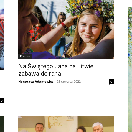
Kultura
Na Świętego Jana na Litwie
zabawa do rana!
Honorata Adamowicz
-
25 czerwca 2022
0
0