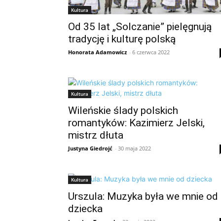
Kultura
Od 35 lat „Solczanie” pielęgnują
tradycję i kulturę polską
Honorata Adamowicz
-
6 czerwca 2022
Kultura
Wileńskie ślady polskich
romantyków: Kazimierz Jelski,
mistrz dłuta
Justyna Giedrojć
-
30 maja 2022
Kultura
Urszula: Muzyka była we mnie od
dziecka