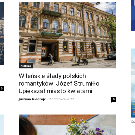
Kultura
Wileńskie ślady polskich
romantyków: Józef Strumiłło.
0
Upiększał miasto kwiatami
Justyna Giedrojć
-
27 czerwca 2022
0
Gr