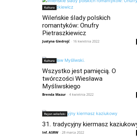
Kultura
Wileńskie ślady polskich
romantyków: Onufry
Pietraszkiewicz
Justyna Giedrojć
-
16 kwietnia 2022
Kultura
Wszystko jest pamięcią. O
twórczości Wiesława
Myśliwskiego
Brenda Mazur
-
4 kwietnia 2022
Rejon wileński
31. tradycyjny kiermasz kaziukow
Inf. ASRW
-
28 marca 2022