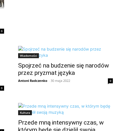
0
Wiadomości
Spojrzeć na budzenie się narodów
przez pryzmat języka
Antoni Radczenko
-
30 maja 2022
0
0
Kultura
Przede mną intensywny czas, w
którym będę się dzielił swoją