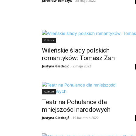
Jarosław Tomczyk
-
23 maja 2022
Kultura
Wileńskie ślady polskich
romantyków: Tomasz Zan
Justyna Giedrojć
-
2 maja 2022
Kultura
Teatr na Pohulance dla
mniejszości narodowych
Justyna Giedrojć
-
19 kwietnia 2022