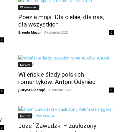
Wiadomości
Poezja moja. Dla ciebie, dla nas,
dla wszystkich
Brenda Mazur
-
9 kwietnia 2022
0
0
Kultura
Wileńskie ślady polskich
romantyków: Antoni Odyniec
Justyna Giedrojć
-
3 kwietnia 2022
0
0
Kultura
y
Józef Zawadzki – zasłużony
0