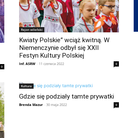
Rejon wileński
Kwiaty Polskie” wciąż kwitną. W
Niemenczynie odbył się XXII
Festyn Kultury Polskiej
Inf. ASRW
-
11 czerwca 2022
0
0
Kultura
Gdzie się podziały tamte prywatki
Brenda Mazur
-
30 maja 2022
0