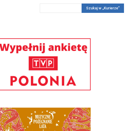
Szukaj w „Kurierze”
Wywiady
Reportaż
Konkursy
Więcej
REKLAMA
PRENUMERATA
KONKURSY
KONTAKTY