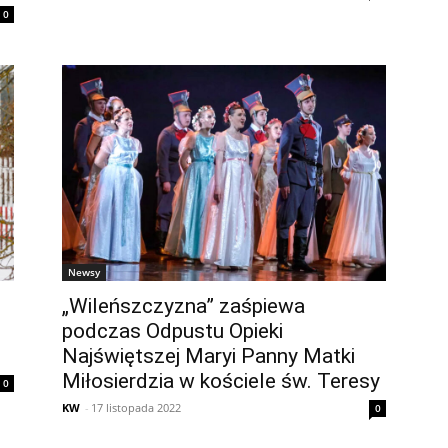
0
Newsy
„Wileńszczyzna” zaśpiewa
podczas Odpustu Opieki
Najświętszej Maryi Panny Matki
Miłosierdzia w kościele św. Teresy
0
KW
-
17 listopada 2022
0