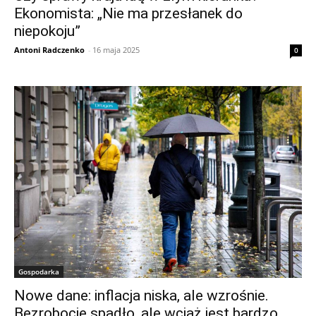
Ekonomista: „Nie ma przesłanek do
niepokoju”
Antoni Radczenko
-
16 maja 2025
0
Gospodarka
Nowe dane: inflacja niska, ale wzrośnie.
Bezrobocie spadło, ale wciąż jest bardzo