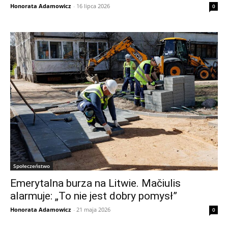
Honorata Adamowicz
-
16 lipca 2026
0
Społeczeństwo
Emerytalna burza na Litwie. Mačiulis
alarmuje: „To nie jest dobry pomysł”
Honorata Adamowicz
-
21 maja 2026
0