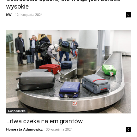
wysokie
KW
-
12 listopada 2024
0
Gospodarka
Litwa czeka na emigrantów
Honorata Adamowicz
-
30 września 2024
0