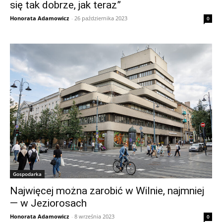
się tak dobrze, jak teraz”
Honorata Adamowicz
-
26 października 2023
0
Gospodarka
Najwięcej można zarobić w Wilnie, najmniej
— w Jeziorosach
Honorata Adamowicz
-
8 września 2023
0