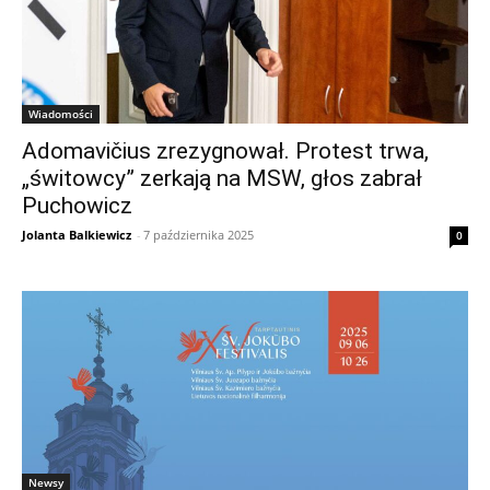
Wiadomości
Adomavičius zrezygnował. Protest trwa,
„świtowcy” zerkają na MSW, głos zabrał
Puchowicz
Jolanta Balkiewicz
-
7 października 2025
0
Newsy