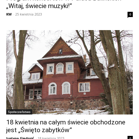
„Witaj, świecie muzyki!”
KW
-
25 kwietnia 2023
0
Społeczeństwo
18 kwietnia na całym świecie obchodzone
jest „Święto zabytków”
Justyna Giedrojć
-
18 kwietnia 2023
0