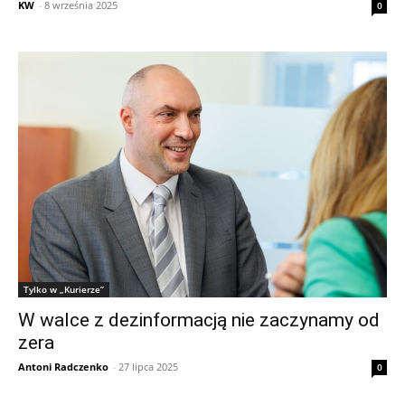
KW
-
8 września 2025
0
Tylko w „Kurierze”
W walce z dezinformacją nie zaczynamy od
zera
Antoni Radczenko
-
27 lipca 2025
0