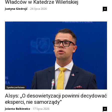
Władców w Katedrze Wileńskiej
Justyna Giedrojć
-
24 lipca 2026
0
Społeczeństwo
Alsys: „O desowietyzacji powinni decydować
eksperci, nie samorządy”
Jolanta Balkiewicz
-
17 lipca 2026
0