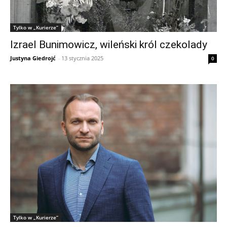
Tylko w „Kurierze”
Izrael Bunimowicz, wileński król czekolady
Justyna Giedrojć
-
13 stycznia 2025
0
Tylko w „Kurierze”