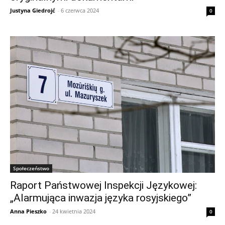
Justyna Giedrojć
-
6 czerwca 2024
0
Społeczeństwo
Raport Państwowej Inspekcji Językowej:
„Alarmująca inwazja języka rosyjskiego”
Anna Pieszko
-
24 kwietnia 2024
0