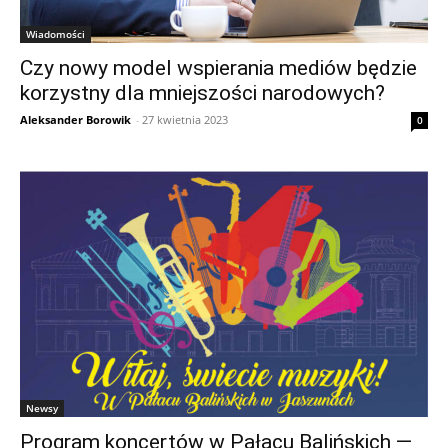
Wiadomości
Czy nowy model wspierania mediów będzie
korzystny dla mniejszości narodowych?
Aleksander Borowik
-
27 kwietnia 2023
0
Newsy
Program koncertów w Pałacu Balińskich —