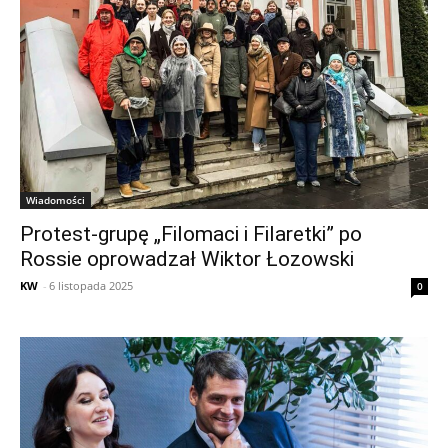
Wiadomości
Protest-grupę „Filomaci i Filaretki” po
Rossie oprowadzał Wiktor Łozowski
KW
-
6 listopada 2025
0