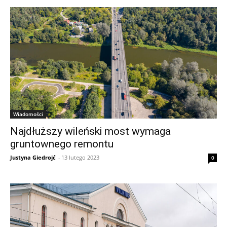
Wiadomości
Najdłuższy wileński most wymaga
gruntownego remontu
Justyna Giedrojć
-
13 lutego 2023
0