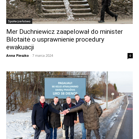
Społeczeństwo
Mer Duchniewicz zaapelował do minister
Bilotaitė o usprawnienie procedury
ewakuacji
Anna Pieszko
-
7 marca 2024
0