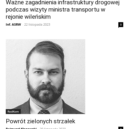
Ważne zagadnienia infrastruktury drogowej
podczas wizyty ministra transportu w
rejonie wileńskim
Inf. ASRW
-
22 listopada 2023
0
RedKom
Powrót zielonych strzałek
Rajmund Klonowski
-
20 listopada 2023