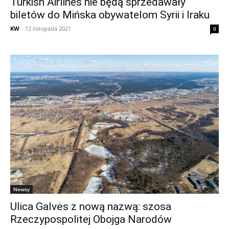
Turkish Airlines nie będą sprzedawały
biletów do Mińska obywatelom Syrii i Iraku
KW
-
12 listopada 2021
0
Newsy
Ulica Galvės z nową nazwą: szosa
Rzeczypospolitej Obojga Narodów