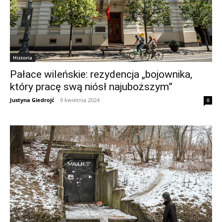
Historia
Pałace wileńskie: rezydencja „bojownika,
który pracę swą niósł najuboższym”
Justyna Giedrojć
-
9 kwietnia 2024
0