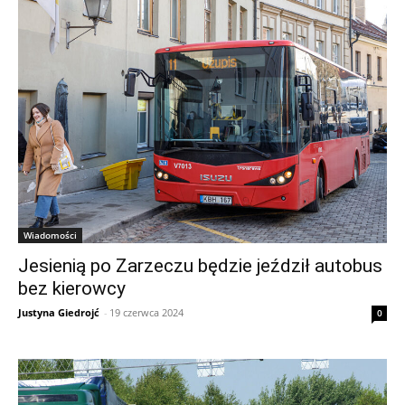
Wiadomości
Jesienią po Zarzeczu będzie jeździł autobus
bez kierowcy
Justyna Giedrojć
-
19 czerwca 2024
0