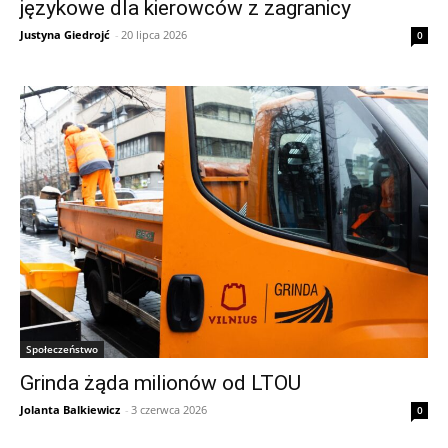
językowe dla kierowców z zagranicy
Justyna Giedrojć
-
20 lipca 2026
0
Społeczeństwo
Grinda żąda milionów od LTOU
Jolanta Balkiewicz
-
3 czerwca 2026
0