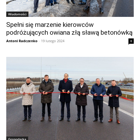
Wiadomości
Spełni się marzenie kierowców
podróżujących owiana złą sławą betonówką
Antoni Radczenko
-
19 lutego 2024
0
Gospodarka