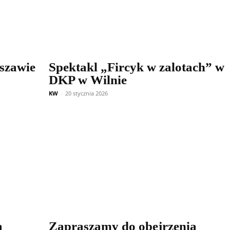
szawie
Spektakl „Fircyk w zalotach” w
DKP w Wilnie
KW
-
20 stycznia 2026
ą
Zapraszamy do obejrzenia