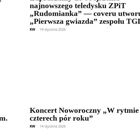
najnowszego teledysku ZPiT
„Rudomianka” — coveru utwor
„Pierwsza gwiazda” zespołu TG
KW
-
14 stycznia 2026
Koncert Noworoczny „W rytmie
m.
czterech pór roku”
KW
-
14 stycznia 2026