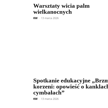
Warsztaty wicia palm
wielkanocnych
KW
-
13 marca 2026
Spotkanie edukacyjne „Brzm
korzeni: opowieść o kanklach
cymbałach”
KW
-
13 marca 2026