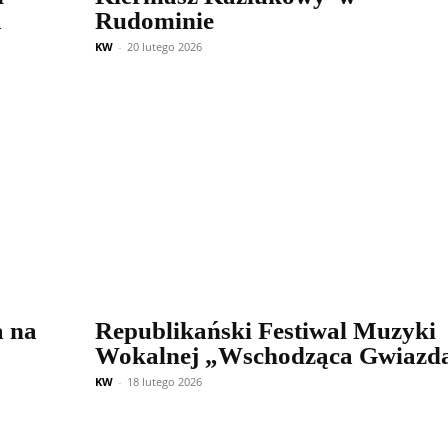
a
Rudominie
KW
-
20 lutego 2026
a na
Republikański Festiwal Muzyki
Wokalnej „Wschodząca Gwiazd
KW
-
18 lutego 2026