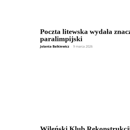
Poczta litewska wydała znac
paralimpijski
Jolanta Balkiewicz
-
9 marca 2026
Wileński Klub Rekonstrukcj