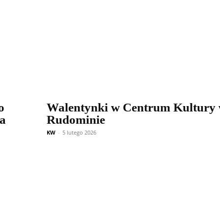
o
Walentynki w Centrum Kultury
na
Rudominie
KW
-
5 lutego 2026