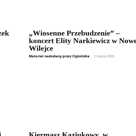
zek
„Wiosenne Przebudzenie” –
koncert Elity Narkiewicz w Now
Wilejce
Materiał nadesłany przez Czytelnika
-
2 marca 2026
i
Kiermasz Kaziukowy w