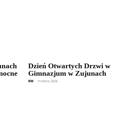
unach
Dzień Otwartych Drzwi w
nocne
Gimnazjum w Zujunach
KW
-
9 marca 2026