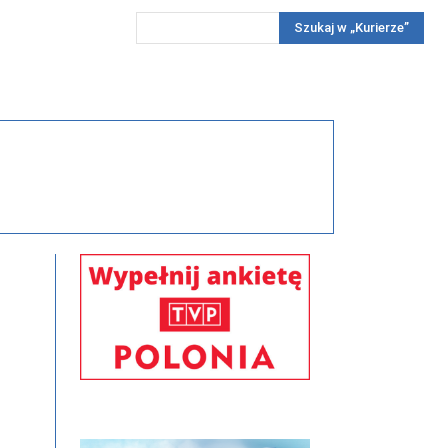
Szukaj w „Kurierze”
Wywiady
Reportaż
Konkursy
Więcej
REKLAMA
PRENUMERATA
KONKURSY
KONTAKTY