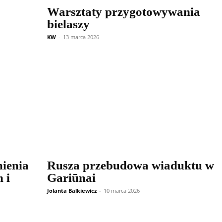
Warsztaty przygotowywania
bielaszy
KW
-
13 marca 2026
ienia
Rusza przebudowa wiaduktu w
 i
Gariūnai
Jolanta Balkiewicz
-
10 marca 2026