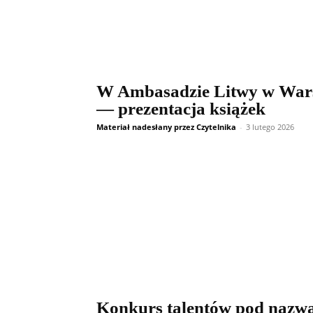
W Ambasadzie Litwy w War
— prezentacja książek
Materiał nadesłany przez Czytelnika
-
3 lutego 2026
Konkurs talentów pod nazw